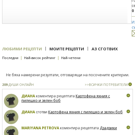
Г
с
0
И
с
|
|
ЛЮБИМИ РЕЦЕПТИ
МОИТЕ РЕЦЕПТИ
АЗ СГОТВИХ
|
|
Последни
Най-висок рейтинг
Най-четени
Не бяха намерени резултати, отговарящи на посочените критерии.
209
ДУШИ ОНЛАЙН
>>ВСИЧКИ ПОТРЕБИТЕЛИ
ДИАНА
коментира рецептата
Картофена яхния с
пилешко и зелен боб
ДИАНА
сготви
Картофена яхния с пилешко и зелен боб
MARIYANA PETROVA
коментира рецептата
Дзадзики