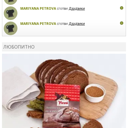
MARIYANA PETROVA
сготви
Дзадзики
MARIYANA PETROVA
сготви
Дзадзики
КАРДАШЕВ
коментира рецептата
Сьомга на фурна
ЛЮБОПИТНО
КАРДАШЕВ
коментира рецептата
Свински ребра с
печени картофи