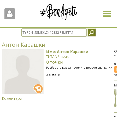
Toggle
navigat
Антон Карашки
Име: Антон Карашки
О
"
ТИТЛА: Чирак
0
точки
0
Разберете как да печелите повече значки >>
За мен:
з
М
Коментари