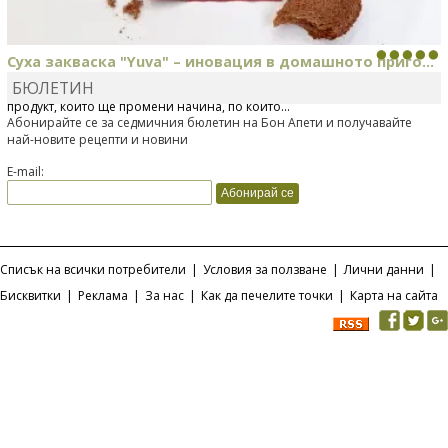
Суха закваска "Yuva" – иновация в домашното приго...
БЮЛЕТИН
Отскоро Лесафр България стартира предлагането на изцяло нов
продукт, който ще промени начина, по който...
Абонирайте се за седмичния бюлетин на Бон Апети и получавайте
най-новите рецепти и новини
E-mail:
Списък на всички потребители
|
Условия за ползване
|
Лични данни
|
Бисквитки
|
Реклама
|
За нас
|
Как да печелите точки
|
Карта на сайта