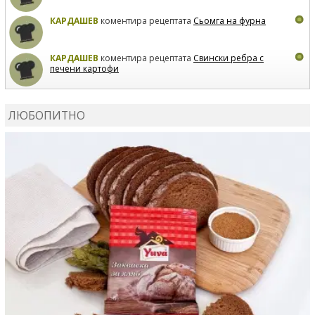
КАРДАШЕВ
коментира рецептата
Сьомга на фурна
КАРДАШЕВ
коментира рецептата
Свински ребра с
печени картофи
ВЛАДИМИРА
сготви
Пилешко с бяло вино и лимон
ЛЮБОПИТНО
MARINA_VITA
коментира рецептата
Киноа със
зеленчуци