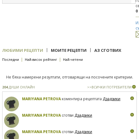
Г
с
0
И
с
|
|
ЛЮБИМИ РЕЦЕПТИ
МОИТЕ РЕЦЕПТИ
АЗ СГОТВИХ
|
|
Последни
Най-висок рейтинг
Най-четени
Не бяха намерени резултати, отговарящи на посочените критерии.
204
ДУШИ ОНЛАЙН
>>ВСИЧКИ ПОТРЕБИТЕЛИ
MARIYANA PETROVA
коментира рецептата
Дзадзики
MARIYANA PETROVA
сготви
Дзадзики
MARIYANA PETROVA
сготви
Дзадзики