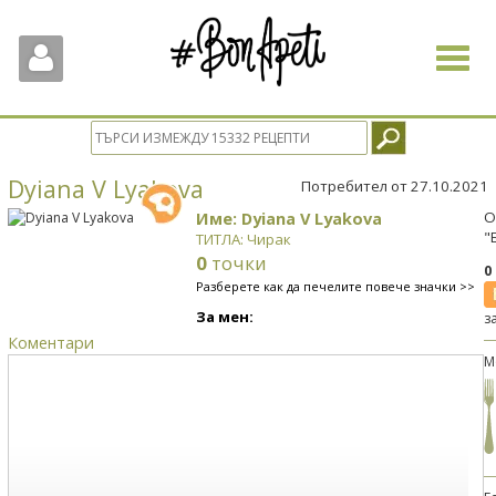
Toggle
navigat
Dyiana V Lyakova
Потребител от 27.10.2021
Име: Dyiana V Lyakova
О
"
ТИТЛА: Чирак
0
точки
0
Разберете как да печелите повече значки >>
За мен:
з
Коментари
М