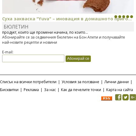
Суха закваска "Yuva" – иновация в домашното приго...
БЮЛЕТИН
Отскоро Лесафр България стартира предлагането на изцяло нов
продукт, който ще промени начина, по който...
Абонирайте се за седмичния бюлетин на Бон Апети и получавайте
най-новите рецепти и новини
E-mail:
Списък на всички потребители
|
Условия за ползване
|
Лични данни
|
Бисквитки
|
Реклама
|
За нас
|
Как да печелите точки
|
Карта на сайта