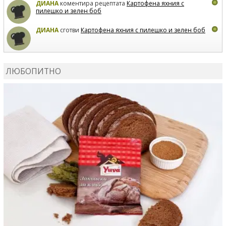
ДИАНА
коментира рецептата
Картофена яхния с
пилешко и зелен боб
ДИАНА
сготви
Картофена яхния с пилешко и зелен боб
MARIYANA PETROVA
коментира рецептата
Дзадзики
ЛЮБОПИТНО
MARIYANA PETROVA
сготви
Дзадзики