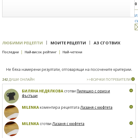
0
И
с
|
|
ЛЮБИМИ РЕЦЕПТИ
МОИТЕ РЕЦЕПТИ
АЗ СГОТВИХ
|
|
Последни
Най-висок рейтинг
Най-четени
Не бяха намерени резултати, отговарящи на посочените критерии.
242
ДУШИ ОНЛАЙН
>>ВСИЧКИ ПОТРЕБИТЕЛИ
БИЛЯНА НЕДЯЛКОВА
сготви
Пилешко с ориз и
фъстъци
MILENKA
коментира рецептата
Лазаня с кюфтета
MILENKA
сготви
Лазаня с кюфтета