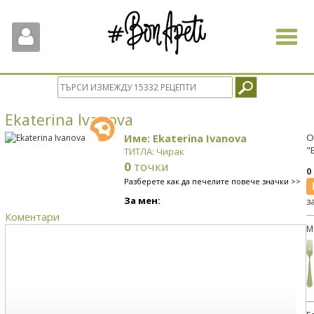
Toggle
navigat
Ekaterina Ivanova
Име: Ekaterina Ivanova
О
"
ТИТЛА: Чирак
0
точки
0
Разберете как да печелите повече значки >>
За мен:
з
Коментари
М