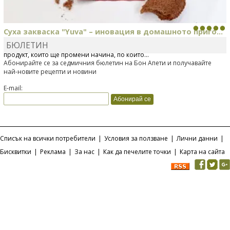
Суха закваска "Yuva" – иновация в домашното приго...
БЮЛЕТИН
Отскоро Лесафр България стартира предлагането на изцяло нов
продукт, който ще промени начина, по който...
Абонирайте се за седмичния бюлетин на Бон Апети и получавайте
най-новите рецепти и новини
E-mail:
Списък на всички потребители
|
Условия за ползване
|
Лични данни
|
Бисквитки
|
Реклама
|
За нас
|
Как да печелите точки
|
Карта на сайта