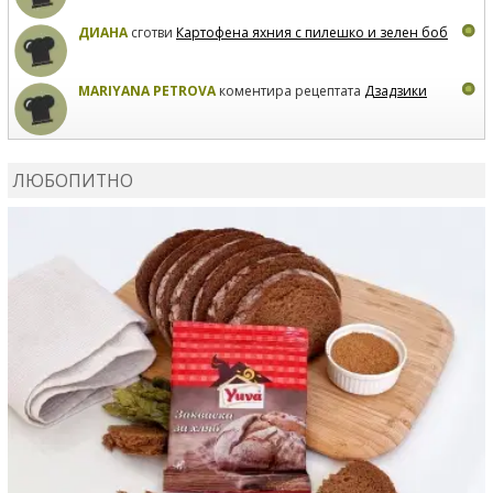
ДИАНА
сготви
Картофена яхния с пилешко и зелен боб
MARIYANA PETROVA
коментира рецептата
Дзадзики
MARIYANA PETROVA
сготви
Дзадзики
ЛЮБОПИТНО
MARIYANA PETROVA
сготви
Дзадзики