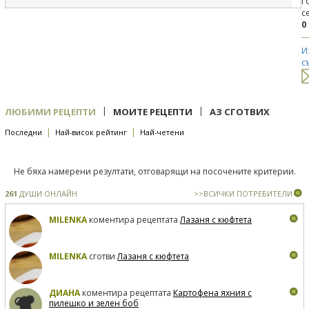
Г
с
0
И
с
|
|
ЛЮБИМИ РЕЦЕПТИ
МОИТЕ РЕЦЕПТИ
АЗ СГОТВИХ
|
|
Последни
Най-висок рейтинг
Най-четени
Не бяха намерени резултати, отговарящи на посочените критерии.
261
ДУШИ ОНЛАЙН
>>ВСИЧКИ ПОТРЕБИТЕЛИ
MILENKA
коментира рецептата
Лазаня с кюфтета
MILENKA
сготви
Лазаня с кюфтета
ДИАНА
коментира рецептата
Картофена яхния с
пилешко и зелен боб