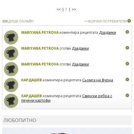
<<
1
>>
230
ДУШИ ОНЛАЙН
>>ВСИЧКИ ПОТРЕБИТЕЛИ
MARIYANA PETROVA
коментира рецептата
Дзадзики
MARIYANA PETROVA
сготви
Дзадзики
MARIYANA PETROVA
сготви
Дзадзики
КАРДАШЕВ
коментира рецептата
Сьомга на фурна
КАРДАШЕВ
коментира рецептата
Свински ребра с
печени картофи
ВЛАДИМИРА
сготви
Пилешко с бяло вино и лимон
ЛЮБОПИТНО
MARINA_VITA
коментира рецептата
Киноа със
зеленчуци