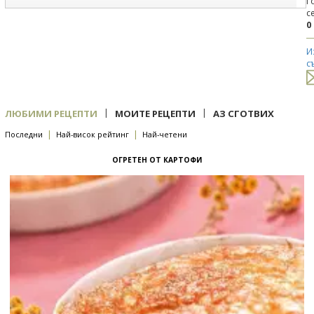
Г
с
0
И
с
|
|
ЛЮБИМИ РЕЦЕПТИ
МОИТЕ РЕЦЕПТИ
АЗ СГОТВИХ
|
|
Последни
Най-висок рейтинг
Най-четени
ОГРЕТЕН ОТ КАРТОФИ