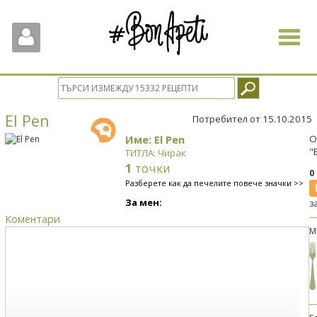
Toggle
navigat
El Pen
Потребител от 15.10.2015
Име: El Pen
О
"
ТИТЛА: Чирак
1
точки
0
Разберете как да печелите повече значки >>
За мен:
з
Коментари
М