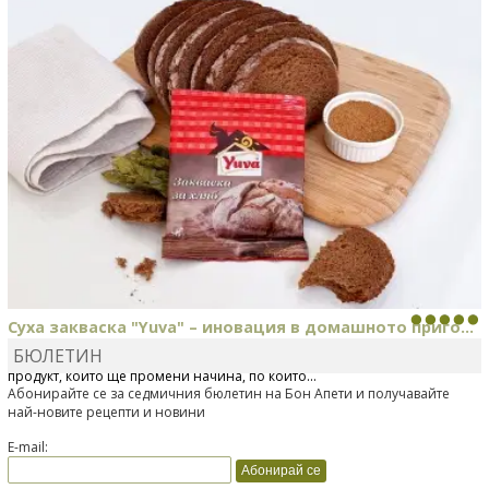
Суха закваска "Yuva" – иновация в домашното приго...
БЮЛЕТИН
Отскоро Лесафр България стартира предлагането на изцяло нов
продукт, който ще промени начина, по който...
Абонирайте се за седмичния бюлетин на Бон Апети и получавайте
най-новите рецепти и новини
E-mail: