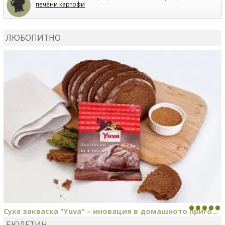
печени картофи
ВЛАДИМИРА
сготви
Пилешко с бяло вино и лимон
ЛЮБОПИТНО
MARINA_VITA
коментира рецептата
Киноа със
зеленчуци
Суха закваска "Yuva" – иновация в домашното приго...
БЮЛЕТИН