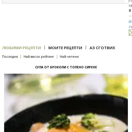
Г
с
0
И
с
|
|
ЛЮБИМИ РЕЦЕПТИ
МОИТЕ РЕЦЕПТИ
АЗ СГОТВИХ
|
|
Последни
Най-висок рейтинг
Най-четени
СУПА ОТ БРОКОЛИ С ТОПЕНО СИРЕНЕ