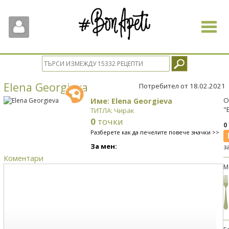
Toggle
navigat
Elena Georgieva
Потребител от 18.02.2021
Име: Elena Georgieva
О
"
ТИТЛА: Чирак
0
точки
0
Разберете как да печелите повече значки >>
За мен:
з
Коментари
М