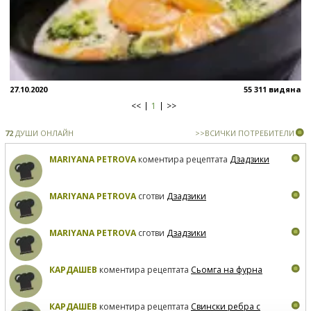
27.10.2020
55 311 видяна
<<
1
>>
72
ДУШИ ОНЛАЙН
>>ВСИЧКИ ПОТРЕБИТЕЛИ
MARIYANA PETROVA
коментира рецептата
Дзадзики
MARIYANA PETROVA
сготви
Дзадзики
MARIYANA PETROVA
сготви
Дзадзики
КАРДАШЕВ
коментира рецептата
Сьомга на фурна
КАРДАШЕВ
коментира рецептата
Свински ребра с