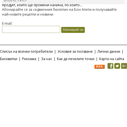
Отскоро Лесафр България стартира предлагането на изцяло нов
продукт, който ще промени начина, по който...
Абонирайте се за седмичния бюлетин на Бон Апети и получавайте
най-новите рецепти и новини
E-mail:
Списък на всички потребители
|
Условия за ползване
|
Лични данни
|
Бисквитки
|
Реклама
|
За нас
|
Как да печелите точки
|
Карта на сайта