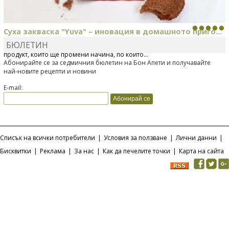
Суха закваска "Yuva" – иновация в домашното приго...
БЮЛЕТИН
Отскоро Лесафр България стартира предлагането на изцяло нов
продукт, който ще промени начина, по който...
Абонирайте се за седмичния бюлетин на Бон Апети и получавайте
най-новите рецепти и новини
E-mail:
Списък на всички потребители
|
Условия за ползване
|
Лични данни
|
Бисквитки
|
Реклама
|
За нас
|
Как да печелите точки
|
Карта на сайта