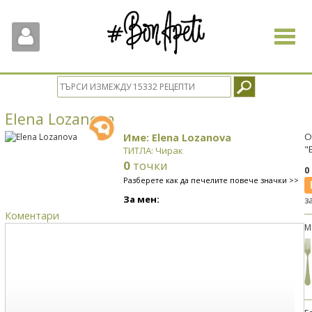
Toggle
navigat
Elena Lozanova
Име: Elena Lozanova
О
"
ТИТЛА: Чирак
0
точки
0
Разберете как да печелите повече значки >>
За мен:
з
Коментари
М