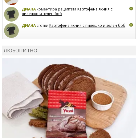
ДИАНА
коментира рецептата
Картофена яхния с
пилешко и зелен боб
ДИАНА
сготви
Картофена яхния с пилешко и зелен боб
MARIYANA PETROVA
коментира рецептата
Дзадзики
ЛЮБОПИТНО
MARIYANA PETROVA
сготви
Дзадзики