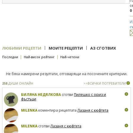
Г
с
0
И
с
|
|
ЛЮБИМИ РЕЦЕПТИ
МОИТЕ РЕЦЕПТИ
АЗ СГОТВИХ
|
|
Последни
Най-висок рейтинг
Най-четени
Не бяха намерени резултати, отговарящи на посочените критерии.
258
ДУШИ ОНЛАЙН
>>ВСИЧКИ ПОТРЕБИТЕЛИ
БИЛЯНА НЕДЯЛКОВА
сготви
Пилешко с ориз и
фъстъци
MILENKA
коментира рецептата
Лазаня с кюфтета
MILENKA
сготви
Лазаня с кюфтета