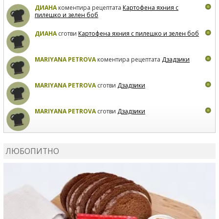
ДИАНА
коментира рецептата
Картофена яхния с
пилешко и зелен боб
ДИАНА
сготви
Картофена яхния с пилешко и зелен боб
MARIYANA PETROVA
коментира рецептата
Дзадзики
MARIYANA PETROVA
сготви
Дзадзики
MARIYANA PETROVA
сготви
Дзадзики
КАРДАШЕВ
коментира рецептата
Сьомга на фурна
ЛЮБОПИТНО
КАРДАШЕВ
коментира рецептата
Свински ребра с
печени картофи