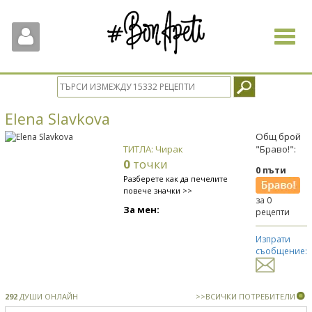
Toggle
navigat
Elena Slavkova
Общ брой
ТИТЛА: Чирак
"Браво!":
0
точки
0 пъти
Разберете как да печелите
повече значки >>
за 0
За мен:
рецепти
Изпрати
съобщение:
292
ДУШИ ОНЛАЙН
>>ВСИЧКИ ПОТРЕБИТЕЛИ