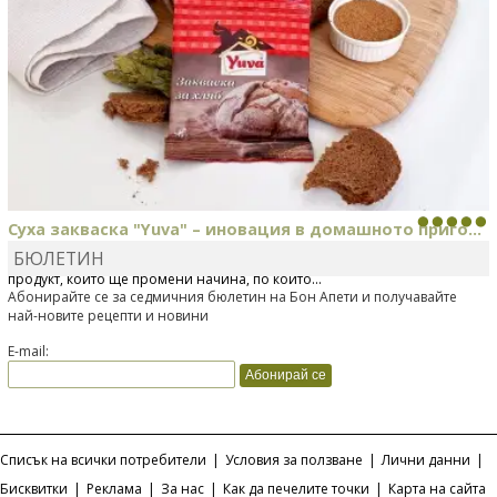
Суха закваска "Yuva" – иновация в домашното приго...
БЮЛЕТИН
Отскоро Лесафр България стартира предлагането на изцяло нов
продукт, който ще промени начина, по който...
Абонирайте се за седмичния бюлетин на Бон Апети и получавайте
най-новите рецепти и новини
E-mail:
Списък на всички потребители
|
Условия за ползване
|
Лични данни
|
Бисквитки
|
Реклама
|
За нас
|
Как да печелите точки
|
Карта на сайта