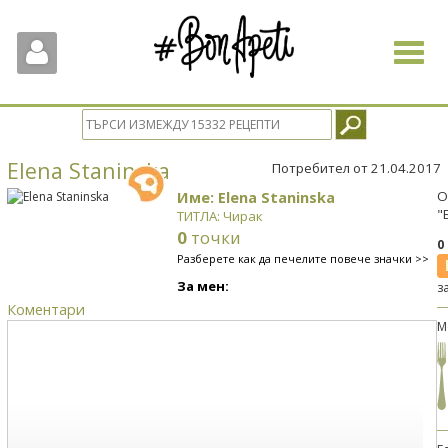
Toggle
navigat
Elena Staninska
Потребител от 21.04.2017
Име: Elena Staninska
О
"
ТИТЛА: Чирак
0
точки
0
Разберете как да печелите повече значки >>
За мен:
з
Коментари
М