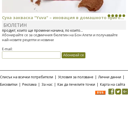
Суха закваска "Yuva" – иновация в домашното приго...
БЮЛЕТИН
Отскоро Лесафр България стартира предлагането на изцяло нов
продукт, който ще промени начина, по който...
Абонирайте се за седмичния бюлетин на Бон Апети и получавайте
най-новите рецепти и новини
E-mail:
Списък на всички потребители
|
Условия за ползване
|
Лични данни
|
Бисквитки
|
Реклама
|
За нас
|
Как да печелите точки
|
Карта на сайта