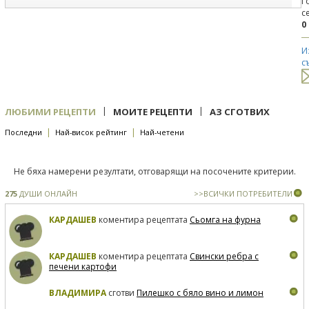
Г
с
0
И
с
|
|
ЛЮБИМИ РЕЦЕПТИ
МОИТЕ РЕЦЕПТИ
АЗ СГОТВИХ
|
|
Последни
Най-висок рейтинг
Най-четени
Не бяха намерени резултати, отговарящи на посочените критерии.
275
ДУШИ ОНЛАЙН
>>ВСИЧКИ ПОТРЕБИТЕЛИ
КАРДАШЕВ
коментира рецептата
Сьомга на фурна
КАРДАШЕВ
коментира рецептата
Свински ребра с
печени картофи
ВЛАДИМИРА
сготви
Пилешко с бяло вино и лимон