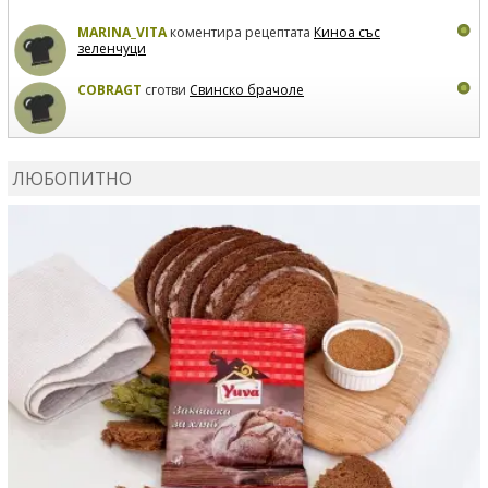
MARINA_VITA
коментира рецептата
Киноа със
зеленчуци
COBRAGT
сготви
Свинско брачоле
EVTEDI
сготви
Печени свински ребра
ЛЮБОПИТНО
DANKOLOVA
сготви
Фокача със синьо сирене, лук и
орехи