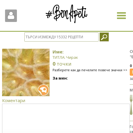
Toggle
navigat
Име:
О
"
ТИТЛА: Чирак
0
точки
0
Разберете как да печелите повече значки >>
За мен:
з
М
Коментари
Г
с