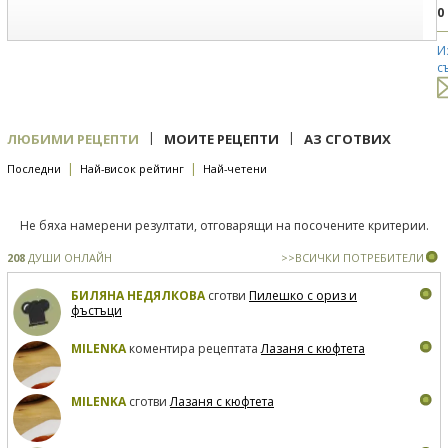
0
И
с
|
|
ЛЮБИМИ РЕЦЕПТИ
МОИТЕ РЕЦЕПТИ
АЗ СГОТВИХ
|
|
Последни
Най-висок рейтинг
Най-четени
Не бяха намерени резултати, отговарящи на посочените критерии.
208
ДУШИ ОНЛАЙН
>>ВСИЧКИ ПОТРЕБИТЕЛИ
БИЛЯНА НЕДЯЛКОВА
сготви
Пилешко с ориз и
фъстъци
MILENKA
коментира рецептата
Лазаня с кюфтета
MILENKA
сготви
Лазаня с кюфтета