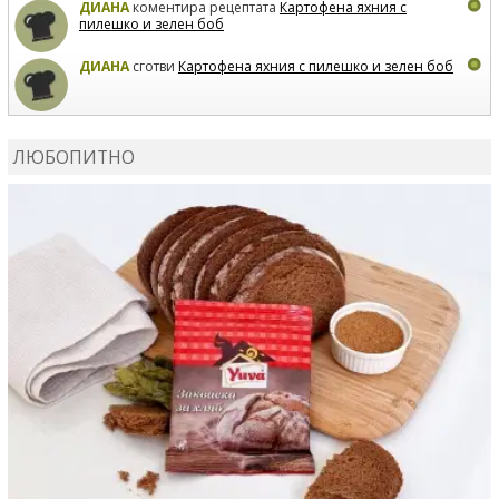
ДИАНА
коментира рецептата
Картофена яхния с
пилешко и зелен боб
ДИАНА
сготви
Картофена яхния с пилешко и зелен боб
MARIYANA PETROVA
коментира рецептата
Дзадзики
ЛЮБОПИТНО
MARIYANA PETROVA
сготви
Дзадзики