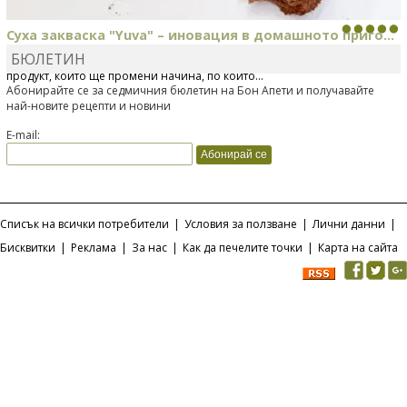
Суха закваска "Yuva" – иновация в домашното приго...
БЮЛЕТИН
Отскоро Лесафр България стартира предлагането на изцяло нов
продукт, който ще промени начина, по който...
Абонирайте се за седмичния бюлетин на Бон Апети и получавайте
най-новите рецепти и новини
E-mail:
Списък на всички потребители
|
Условия за ползване
|
Лични данни
|
Бисквитки
|
Реклама
|
За нас
|
Как да печелите точки
|
Карта на сайта