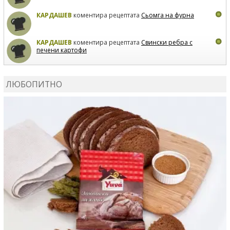
КАРДАШЕВ
коментира рецептата
Сьомга на фурна
КАРДАШЕВ
коментира рецептата
Свински ребра с
печени картофи
ВЛАДИМИРА
сготви
Пилешко с бяло вино и лимон
ЛЮБОПИТНО
MARINA_VITA
коментира рецептата
Киноа със
зеленчуци