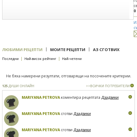
Г
с
0
И
с
|
|
ЛЮБИМИ РЕЦЕПТИ
МОИТЕ РЕЦЕПТИ
АЗ СГОТВИХ
|
|
Последни
Най-висок рейтинг
Най-четени
Не бяха намерени резултати, отговарящи на посочените критерии.
125
ДУШИ ОНЛАЙН
>>ВСИЧКИ ПОТРЕБИТЕЛИ
MARIYANA PETROVA
коментира рецептата
Дзадзики
MARIYANA PETROVA
сготви
Дзадзики
MARIYANA PETROVA
сготви
Дзадзики