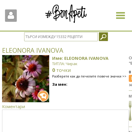
Toggle
navigat
ELEONORA IVANOVA
Име: ELEONORA IVANOVA
О
"
ТИТЛА: Чирак
0
точки
0
Разберете как да печелите повече значки >>
За мен:
з
М
Коментари