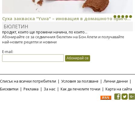
Суха закваска "Yuva" – иновация в домашното приго...
БЮЛЕТИН
Отскоро Лесафр България стартира предлагането на изцяло нов
продукт, който ще промени начина, по който...
Абонирайте се за седмичния бюлетин на Бон Апети и получавайте
най-новите рецепти и новини
E-mail:
Списък на всички потребители
|
Условия за ползване
|
Лични данни
|
Бисквитки
|
Реклама
|
За нас
|
Как да печелите точки
|
Карта на сайта