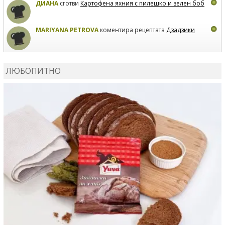
ДИАНА
сготви
Картофена яхния с пилешко и зелен боб
MARIYANA PETROVA
коментира рецептата
Дзадзики
MARIYANA PETROVA
сготви
Дзадзики
ЛЮБОПИТНО
MARIYANA PETROVA
сготви
Дзадзики