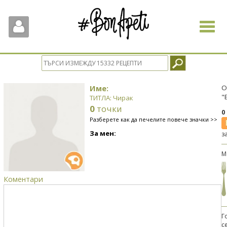
Toggle
navigat
Име:
О
"
ТИТЛА: Чирак
0
точки
0
Разберете как да печелите повече значки >>
За мен:
з
М
Коментари
Г
с