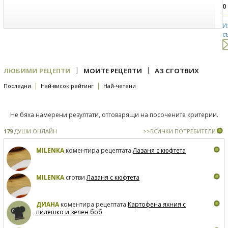
0
И
с
|
|
ЛЮБИМИ РЕЦЕПТИ
МОИТЕ РЕЦЕПТИ
АЗ СГОТВИХ
|
|
Последни
Най-висок рейтинг
Най-четени
Не бяха намерени резултати, отговарящи на посочените критерии.
179
ДУШИ ОНЛАЙН
>>ВСИЧКИ ПОТРЕБИТЕЛИ
MILENKA
коментира рецептата
Лазаня с кюфтета
MILENKA
сготви
Лазаня с кюфтета
ДИАНА
коментира рецептата
Картофена яхния с
пилешко и зелен боб