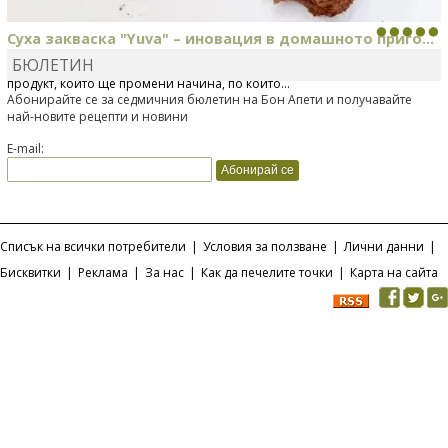
Суха закваска "Yuva" – иновация в домашното приго...
БЮЛЕТИН
Отскоро Лесафр България стартира предлагането на изцяло нов
продукт, който ще промени начина, по който...
Абонирайте се за седмичния бюлетин на Бон Апети и получавайте
най-новите рецепти и новини
E-mail:
Списък на всички потребители
|
Условия за ползване
|
Лични данни
|
Бисквитки
|
Реклама
|
За нас
|
Как да печелите точки
|
Карта на сайта