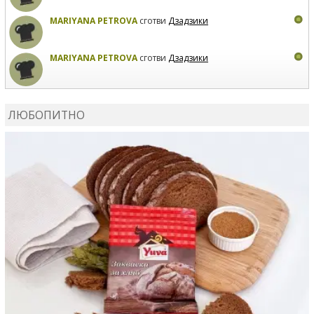
MARIYANA PETROVA
сготви
Дзадзики
MARIYANA PETROVA
сготви
Дзадзики
КАРДАШЕВ
коментира рецептата
Сьомга на фурна
ЛЮБОПИТНО
КАРДАШЕВ
коментира рецептата
Свински ребра с
печени картофи