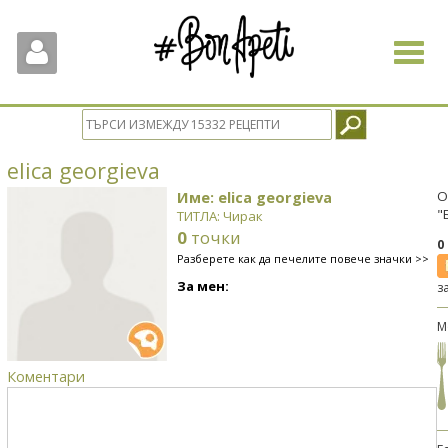
Toggle
navigat
elica georgieva
Име: elica georgieva
О
"
ТИТЛА: Чирак
0
точки
0
Разберете как да печелите повече значки >>
За мен:
з
М
Коментари