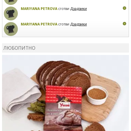
MARIYANA PETROVA
сготви
Дзадзики
MARIYANA PETROVA
сготви
Дзадзики
КАРДАШЕВ
коментира рецептата
Сьомга на фурна
ЛЮБОПИТНО
КАРДАШЕВ
коментира рецептата
Свински ребра с
печени картофи