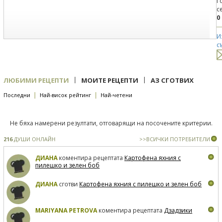
Г
с
0
И
с
|
|
ЛЮБИМИ РЕЦЕПТИ
МОИТЕ РЕЦЕПТИ
АЗ СГОТВИХ
|
|
Последни
Най-висок рейтинг
Най-четени
Не бяха намерени резултати, отговарящи на посочените критерии.
216
ДУШИ ОНЛАЙН
>>ВСИЧКИ ПОТРЕБИТЕЛИ
ДИАНА
коментира рецептата
Картофена яхния с
пилешко и зелен боб
ДИАНА
сготви
Картофена яхния с пилешко и зелен боб
MARIYANA PETROVA
коментира рецептата
Дзадзики