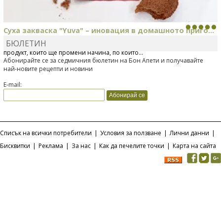
Суха закваска "Yuva" – иновация в домашното приго...
БЮЛЕТИН
Отскоро Лесафр България стартира предлагането на изцяло нов
продукт, който ще промени начина, по който...
Абонирайте се за седмичния бюлетин на Бон Апети и получавайте
най-новите рецепти и новини
E-mail:
Списък на всички потребители
|
Условия за ползване
|
Лични данни
|
Бисквитки
|
Реклама
|
За нас
|
Как да печелите точки
|
Карта на сайта