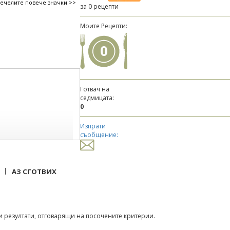
печелите повече значки >>
за 0 рецепти
Моите Рецепти:
0
Готвач на
седмицата:
0
Изпрати
съобщение:
|
АЗ СГОТВИХ
 резултати, отговарящи на посочените критерии.