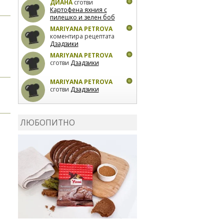
ДИАНА
сготви
Картофена яхния с
пилешко и зелен боб
MARIYANA PETROVA
коментира рецептата
Дзадзики
MARIYANA PETROVA
сготви
Дзадзики
MARIYANA PETROVA
сготви
Дзадзики
КАРДАШЕВ
коментира
рецептата
Сьомга на
ЛЮБОПИТНО
фурна
КАРДАШЕВ
коментира
рецептата
Свински
ребра с печени
картофи