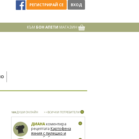
РЕГИСТРИРАЙ СЕ
ВХОД
КЪМ
БОН АПЕТИ
МАГАЗИН
НО
169
ДУШИ ОНЛАЙН
>>ВСИЧКИ ПОТРЕБИТЕЛИ
ДИАНА
коментира
рецептата
Картофена
яхния с пилешко и
зелен боб