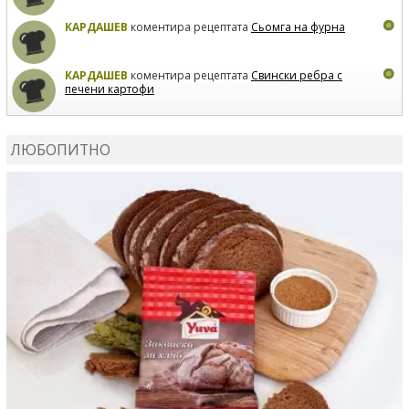
КАРДАШЕВ
коментира рецептата
Сьомга на фурна
КАРДАШЕВ
коментира рецептата
Свински ребра с
печени картофи
ВЛАДИМИРА
сготви
Пилешко с бяло вино и лимон
ЛЮБОПИТНО
MARINA_VITA
коментира рецептата
Киноа със
зеленчуци