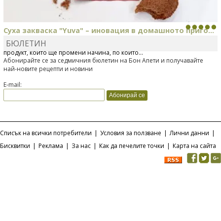
Суха закваска "Yuva" – иновация в домашното приго...
БЮЛЕТИН
Отскоро Лесафр България стартира предлагането на изцяло нов
продукт, който ще промени начина, по който...
Абонирайте се за седмичния бюлетин на Бон Апети и получавайте
най-новите рецепти и новини
E-mail:
Списък на всички потребители
|
Условия за ползване
|
Лични данни
|
Бисквитки
|
Реклама
|
За нас
|
Как да печелите точки
|
Карта на сайта