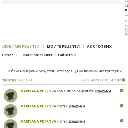
Г
с
0
И
с
|
|
ЛЮБИМИ РЕЦЕПТИ
МОИТЕ РЕЦЕПТИ
АЗ СГОТВИХ
|
|
Последни
Най-висок рейтинг
Най-четени
Не бяха намерени резултати, отговарящи на посочените критерии.
261
ДУШИ ОНЛАЙН
>>ВСИЧКИ ПОТРЕБИТЕЛИ
MARIYANA PETROVA
коментира рецептата
Дзадзики
MARIYANA PETROVA
сготви
Дзадзики
MARIYANA PETROVA
сготви
Дзадзики