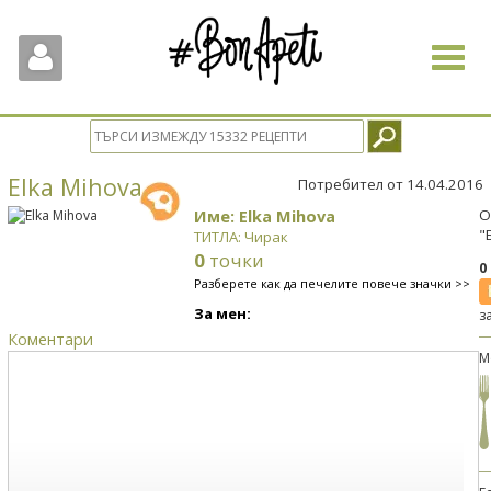
Toggle
navigat
Elka Mihova
Потребител от 14.04.2016
Име: Elka Mihova
О
"
ТИТЛА: Чирак
0
точки
0
Разберете как да печелите повече значки >>
За мен:
з
Коментари
М