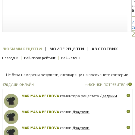
Г
с
0
И
с
|
|
ЛЮБИМИ РЕЦЕПТИ
МОИТЕ РЕЦЕПТИ
АЗ СГОТВИХ
|
|
Последни
Най-висок рейтинг
Най-четени
Не бяха намерени резултати, отговарящи на посочените критерии.
176
ДУШИ ОНЛАЙН
>>ВСИЧКИ ПОТРЕБИТЕЛИ
MARIYANA PETROVA
коментира рецептата
Дзадзики
MARIYANA PETROVA
сготви
Дзадзики
MARIYANA PETROVA
сготви
Дзадзики