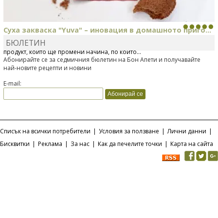
Суха закваска "Yuva" – иновация в домашното приго...
БЮЛЕТИН
Отскоро Лесафр България стартира предлагането на изцяло нов
продукт, който ще промени начина, по който...
Абонирайте се за седмичния бюлетин на Бон Апети и получавайте
най-новите рецепти и новини
E-mail:
Списък на всички потребители
|
Условия за ползване
|
Лични данни
|
Бисквитки
|
Реклама
|
За нас
|
Как да печелите точки
|
Карта на сайта