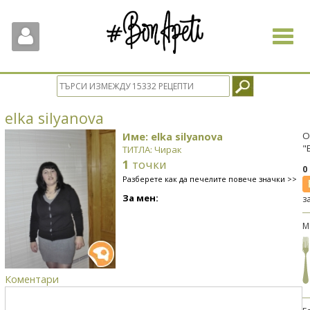
Toggle
navigat
elka silyanova
Име: elka silyanova
О
"
ТИТЛА: Чирак
1
точки
0
Разберете как да печелите повече значки >>
За мен:
з
М
Коментари