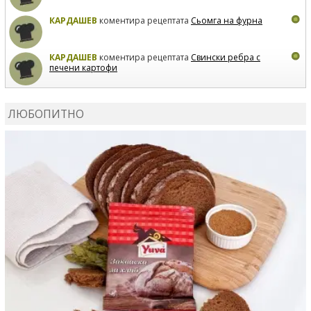
КАРДАШЕВ
коментира рецептата
Сьомга на фурна
КАРДАШЕВ
коментира рецептата
Свински ребра с
печени картофи
ВЛАДИМИРА
сготви
Пилешко с бяло вино и лимон
ЛЮБОПИТНО
MARINA_VITA
коментира рецептата
Киноа със
зеленчуци