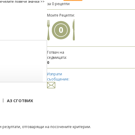
печелите повече значки >>
за 0 рецепти
Моите Рецепти:
0
Готвач на
седмицата:
0
Изпрати
съобщение:
|
АЗ СГОТВИХ
 резултати, отговарящи на посочените критерии.