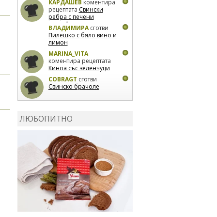
КАРДАШЕВ
коментира
рецептата
Свински
ребра с печени
картофи
ВЛАДИМИРА
сготви
Пилешко с бяло вино и
лимон
MARINA_VITA
коментира рецептата
Киноа със зеленчуци
COBRAGT
сготви
Свинско брачоле
EVTEDI
сготви
Печени
свински ребра
ЛЮБОПИТНО
DANKOLOVA
сготви
Фокача със синьо
сирене, лук и орехи