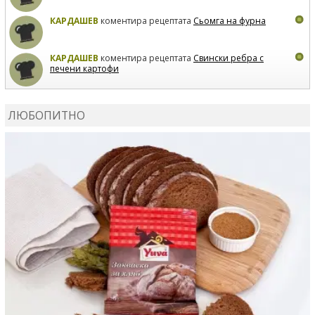
КАРДАШЕВ
коментира рецептата
Сьомга на фурна
КАРДАШЕВ
коментира рецептата
Свински ребра с
печени картофи
ВЛАДИМИРА
сготви
Пилешко с бяло вино и лимон
ЛЮБОПИТНО
MARINA_VITA
коментира рецептата
Киноа със
зеленчуци