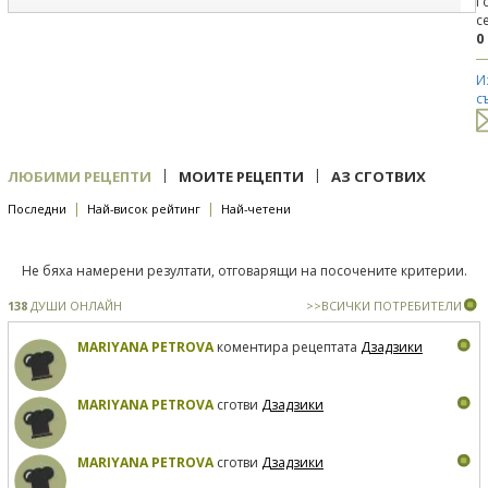
Г
с
0
И
с
|
|
ЛЮБИМИ РЕЦЕПТИ
МОИТЕ РЕЦЕПТИ
АЗ СГОТВИХ
|
|
Последни
Най-висок рейтинг
Най-четени
Не бяха намерени резултати, отговарящи на посочените критерии.
138
ДУШИ ОНЛАЙН
>>ВСИЧКИ ПОТРЕБИТЕЛИ
MARIYANA PETROVA
коментира рецептата
Дзадзики
MARIYANA PETROVA
сготви
Дзадзики
MARIYANA PETROVA
сготви
Дзадзики