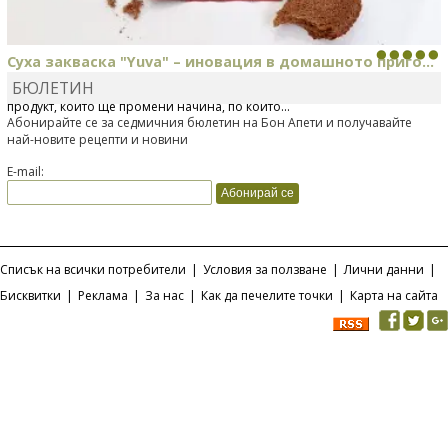
Суха закваска "Yuva" – иновация в домашното приго...
БЮЛЕТИН
Отскоро Лесафр България стартира предлагането на изцяло нов
продукт, който ще промени начина, по който...
Абонирайте се за седмичния бюлетин на Бон Апети и получавайте
най-новите рецепти и новини
E-mail:
Списък на всички потребители
|
Условия за ползване
|
Лични данни
|
Бисквитки
|
Реклама
|
За нас
|
Как да печелите точки
|
Карта на сайта