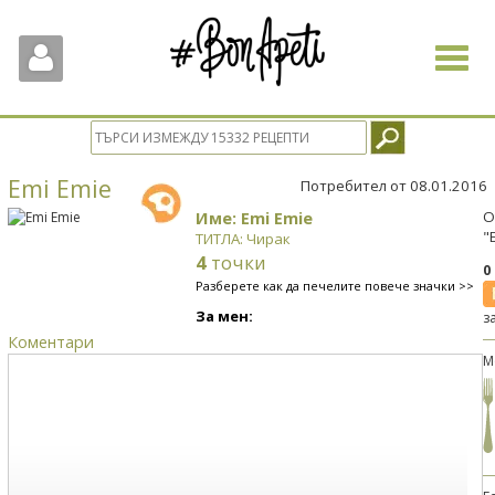
Toggle
navigat
Emi Emie
Потребител от 08.01.2016
Име: Emi Emie
О
"
ТИТЛА: Чирак
4
точки
0
Разберете как да печелите повече значки >>
За мен:
з
Коментари
М