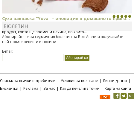
Суха закваска "Yuva" – иновация в домашното приго...
БЮЛЕТИН
Отскоро Лесафр България стартира предлагането на изцяло нов
продукт, който ще промени начина, по който...
Абонирайте се за седмичния бюлетин на Бон Апети и получавайте
най-новите рецепти и новини
E-mail:
Списък на всички потребители
|
Условия за ползване
|
Лични данни
|
Бисквитки
|
Реклама
|
За нас
|
Как да печелите точки
|
Карта на сайта