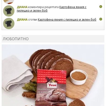
ДИАНА
коментира рецептата
Картофена яхния с
пилешко и зелен боб
ДИАНА
сготви
Картофена яхния с пилешко и зелен боб
MARIYANA PETROVA
коментира рецептата
Дзадзики
ЛЮБОПИТНО
MARIYANA PETROVA
сготви
Дзадзики