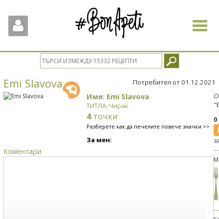
Toggle
navigat
Emi Slavova
Потребител от 01.12.2021
Име: Emi Slavova
О
"
ТИТЛА: Чирак
4
точки
0
Разберете как да печелите повече значки >>
За мен:
з
Коментари
М