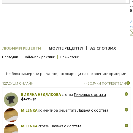
Г
с
0
И
с
|
|
ЛЮБИМИ РЕЦЕПТИ
МОИТЕ РЕЦЕПТИ
АЗ СГОТВИХ
|
|
Последни
Най-висок рейтинг
Най-четени
Не бяха намерени резултати, отговарящи на посочените критерии.
127
ДУШИ ОНЛАЙН
>>ВСИЧКИ ПОТРЕБИТЕЛИ
БИЛЯНА НЕДЯЛКОВА
сготви
Пилешко с ориз и
фъстъци
MILENKA
коментира рецептата
Лазаня с кюфтета
MILENKA
сготви
Лазаня с кюфтета