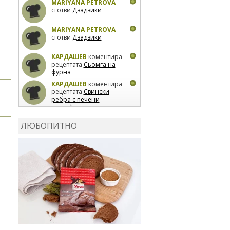
MARIYANA PETROVA
сготви
Дзадзики
MARIYANA PETROVA
сготви
Дзадзики
КАРДАШЕВ
коментира
рецептата
Сьомга на
фурна
КАРДАШЕВ
коментира
рецептата
Свински
ребра с печени
картофи
ВЛАДИМИРА
сготви
Пилешко с бяло вино и
ЛЮБОПИТНО
лимон
MARINA_VITA
коментира рецептата
Киноа със зеленчуци