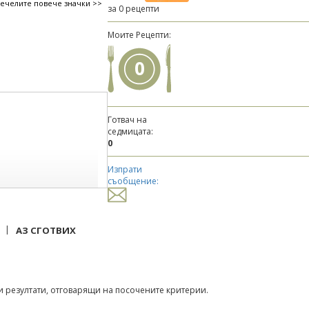
печелите повече значки >>
за 0 рецепти
Моите Рецепти:
0
Готвач на
седмицата:
0
Изпрати
съобщение:
|
АЗ СГОТВИХ
 резултати, отговарящи на посочените критерии.