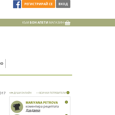
РЕГИСТРИРАЙ СЕ
ВХОД
КЪМ
БОН АПЕТИ
МАГАЗИН
НО
2017
171
ДУШИ ОНЛАЙН
>>ВСИЧКИ ПОТРЕБИТЕЛИ
MARIYANA PETROVA
коментира рецептата
Дзадзики