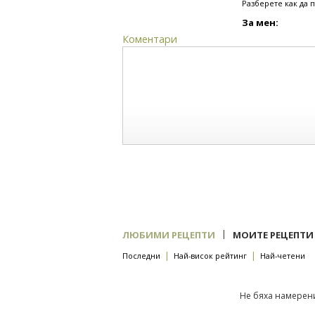
Разберете как да 
За мен:
Коментари
|
ЛЮБИМИ РЕЦЕПТИ
МОИТЕ РЕЦЕПТИ
|
|
Последни
Най-висок рейтинг
Най-четени
Не бяха намерени