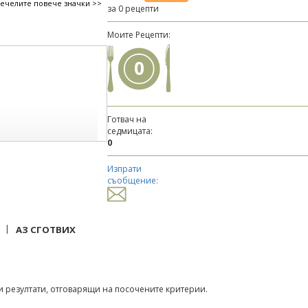
печелите повече значки >>
за 0 рецепти
Моите Рецепти:
0
Готвач на
седмицата:
0
Изпрати
съобщение:
|
АЗ СГОТВИХ
 резултати, отговарящи на посочените критерии.