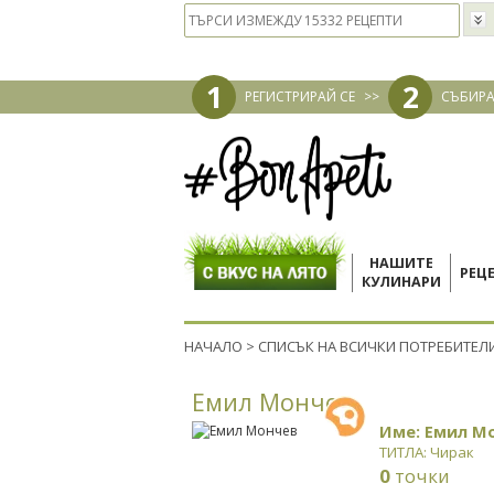
1
2
РЕГИСТРИРАЙ СЕ
>>
СЪБИРА
НАШИТЕ
РЕЦ
КУЛИНАРИ
НАЧАЛО
>
СПИСЪК НА ВСИЧКИ ПОТРЕБИТЕЛ
Eмил Mончев
Име: Eмил M
ТИТЛА: Чирак
0
точки