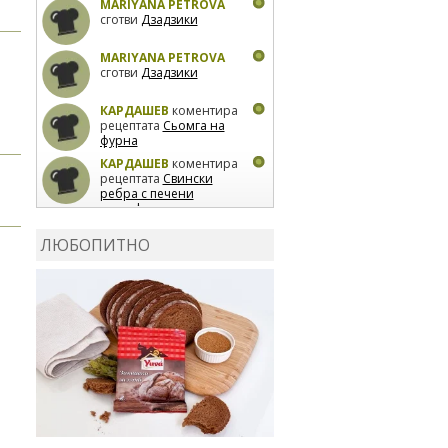
MARIYANA PETROVA
сготви
Дзадзики
MARIYANA PETROVA
сготви
Дзадзики
КАРДАШЕВ
коментира
рецептата
Сьомга на
фурна
КАРДАШЕВ
коментира
рецептата
Свински
ребра с печени
картофи
ВЛАДИМИРА
сготви
Пилешко с бяло вино и
ЛЮБОПИТНО
лимон
MARINA_VITA
коментира рецептата
Киноа със зеленчуци