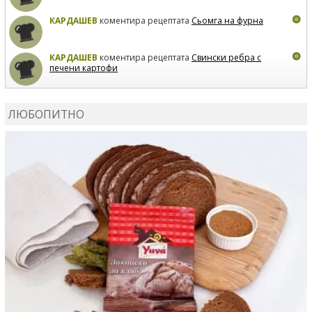
КАРДАШЕВ
коментира рецептата
Сьомга на фурна
КАРДАШЕВ
коментира рецептата
Свински ребра с
печени картофи
ВЛАДИМИРА
сготви
Пилешко с бяло вино и лимон
ЛЮБОПИТНО
MARINA_VITA
коментира рецептата
Киноа със
зеленчуци