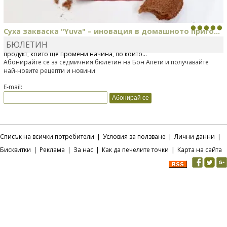
Суха закваска "Yuva" – иновация в домашното приго...
БЮЛЕТИН
Отскоро Лесафр България стартира предлагането на изцяло нов
продукт, който ще промени начина, по който...
Абонирайте се за седмичния бюлетин на Бон Апети и получавайте
най-новите рецепти и новини
E-mail:
Списък на всички потребители
|
Условия за ползване
|
Лични данни
|
Бисквитки
|
Реклама
|
За нас
|
Как да печелите точки
|
Карта на сайта