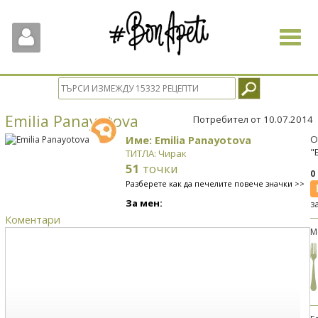
Toggle
navigat
Emilia Panayotova
Потребител от 10.07.2014
Име: Emilia Panayotova
О
"
ТИТЛА: Чирак
51
точки
0
Разберете как да печелите повече значки >>
За мен:
з
Коментари
М