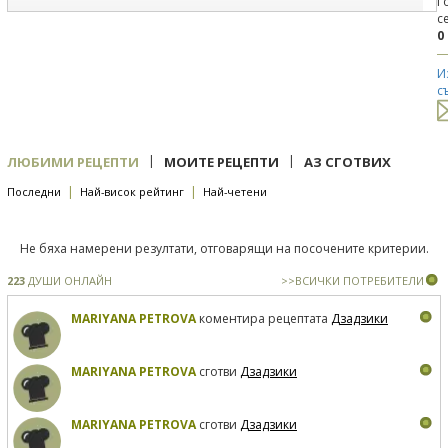
Г
с
0
И
с
|
|
ЛЮБИМИ РЕЦЕПТИ
МОИТЕ РЕЦЕПТИ
АЗ СГОТВИХ
|
|
Последни
Най-висок рейтинг
Най-четени
Не бяха намерени резултати, отговарящи на посочените критерии.
223
ДУШИ ОНЛАЙН
>>ВСИЧКИ ПОТРЕБИТЕЛИ
MARIYANA PETROVA
коментира рецептата
Дзадзики
MARIYANA PETROVA
сготви
Дзадзики
MARIYANA PETROVA
сготви
Дзадзики