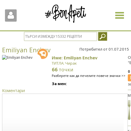
Toggle
navigat
Emiliyan Enchev
Потребител от 01.07.2015
Име: Emiliyan Enchev
О
"
ТИТЛА: Чирак
66
точки
0
Разберете как да печелите повече значки >>
За мен:
з
Коментари
М