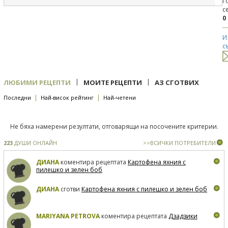
Г
с
0
И
с
|
|
ЛЮБИМИ РЕЦЕПТИ
МОИТЕ РЕЦЕПТИ
АЗ СГОТВИХ
|
|
Последни
Най-висок рейтинг
Най-четени
Не бяха намерени резултати, отговарящи на посочените критерии.
223
ДУШИ ОНЛАЙН
>>ВСИЧКИ ПОТРЕБИТЕЛИ
ДИАНА
коментира рецептата
Картофена яхния с
пилешко и зелен боб
ДИАНА
сготви
Картофена яхния с пилешко и зелен боб
MARIYANA PETROVA
коментира рецептата
Дзадзики