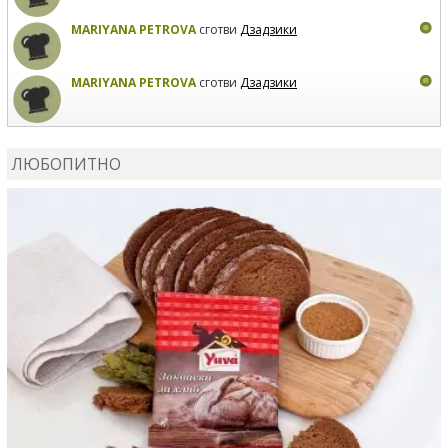
MARIYANA PETROVA
сготви
Дзадзики
MARIYANA PETROVA
сготви
Дзадзики
КАРДАШЕВ
коментира рецептата
Сьомга на фурна
ЛЮБОПИТНО
КАРДАШЕВ
коментира рецептата
Свински ребра с
печени картофи