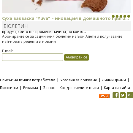
Суха закваска "Yuva" – иновация в домашното приго...
БЮЛЕТИН
Отскоро Лесафр България стартира предлагането на изцяло нов
продукт, който ще промени начина, по който...
Абонирайте се за седмичния бюлетин на Бон Апети и получавайте
най-новите рецепти и новини
E-mail:
Списък на всички потребители
|
Условия за ползване
|
Лични данни
|
Бисквитки
|
Реклама
|
За нас
|
Как да печелите точки
|
Карта на сайта