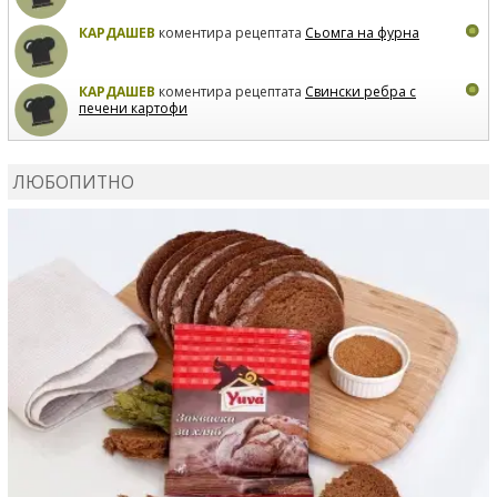
КАРДАШЕВ
коментира рецептата
Сьомга на фурна
КАРДАШЕВ
коментира рецептата
Свински ребра с
печени картофи
ВЛАДИМИРА
сготви
Пилешко с бяло вино и лимон
ЛЮБОПИТНО
MARINA_VITA
коментира рецептата
Киноа със
зеленчуци