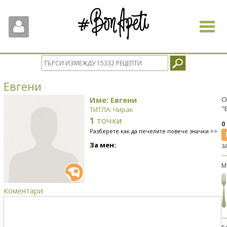
Toggle
navigat
Евгени
Име: Евгени
О
"
ТИТЛА: Чирак
1
точки
0
Разберете как да печелите повече значки >>
За мен:
з
М
Коментари