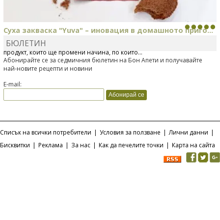
Суха закваска "Yuva" – иновация в домашното приго...
БЮЛЕТИН
Отскоро Лесафр България стартира предлагането на изцяло нов
продукт, който ще промени начина, по който...
Абонирайте се за седмичния бюлетин на Бон Апети и получавайте
най-новите рецепти и новини
E-mail:
Списък на всички потребители
|
Условия за ползване
|
Лични данни
|
Бисквитки
|
Реклама
|
За нас
|
Как да печелите точки
|
Карта на сайта