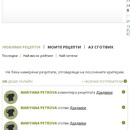
Г
с
0
И
с
|
|
ЛЮБИМИ РЕЦЕПТИ
МОИТЕ РЕЦЕПТИ
АЗ СГОТВИХ
|
|
Последни
Най-висок рейтинг
Най-четени
Не бяха намерени резултати, отговарящи на посочените критерии.
305
ДУШИ ОНЛАЙН
>>ВСИЧКИ ПОТРЕБИТЕЛИ
MARIYANA PETROVA
коментира рецептата
Дзадзики
MARIYANA PETROVA
сготви
Дзадзики
MARIYANA PETROVA
сготви
Дзадзики