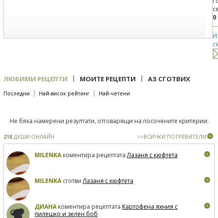
Г
с
0
И
с
|
|
ЛЮБИМИ РЕЦЕПТИ
МОИТЕ РЕЦЕПТИ
АЗ СГОТВИХ
|
|
Последни
Най-висок рейтинг
Най-четени
Не бяха намерени резултати, отговарящи на посочените критерии.
218
ДУШИ ОНЛАЙН
>>ВСИЧКИ ПОТРЕБИТЕЛИ
MILENKA
коментира рецептата
Лазаня с кюфтета
MILENKA
сготви
Лазаня с кюфтета
ДИАНА
коментира рецептата
Картофена яхния с
пилешко и зелен боб