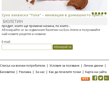
Суха закваска "Yuva" – иновация в домашното приго...
БЮЛЕТИН
Отскоро Лесафр България стартира предлагането на изцяло нов
продукт, който ще промени начина, по който...
Абонирайте се за седмичния бюлетин на Бон Апети и получавайте
най-новите рецепти и новини
E-mail:
Списък на всички потребители
|
Условия за ползване
|
Лични данни
|
Бисквитки
|
Реклама
|
За нас
|
Как да печелите точки
|
Карта на сайта