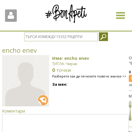
Toggle
navigat
encho enev
Име: encho enev
О
"
ТИТЛА: Чирак
0
точки
0
Разберете как да печелите повече значки >>
За мен:
з
М
Коментари