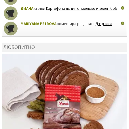
ДИАНА
сготви
Картофена яхния с пилешко и зелен боб
MARIYANA PETROVA
коментира рецептата
Дзадзики
MARIYANA PETROVA
сготви
Дзадзики
ЛЮБОПИТНО
MARIYANA PETROVA
сготви
Дзадзики