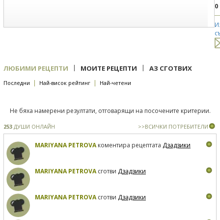
0
И
с
|
|
ЛЮБИМИ РЕЦЕПТИ
МОИТЕ РЕЦЕПТИ
АЗ СГОТВИХ
|
|
Последни
Най-висок рейтинг
Най-четени
Не бяха намерени резултати, отговарящи на посочените критерии.
253
ДУШИ ОНЛАЙН
>>ВСИЧКИ ПОТРЕБИТЕЛИ
MARIYANA PETROVA
коментира рецептата
Дзадзики
MARIYANA PETROVA
сготви
Дзадзики
MARIYANA PETROVA
сготви
Дзадзики