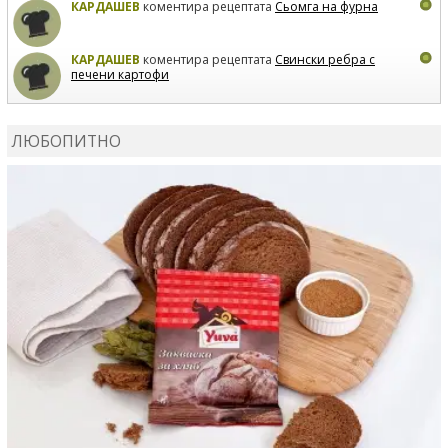
КАРДАШЕВ
коментира рецептата
Сьомга на фурна
КАРДАШЕВ
коментира рецептата
Свински ребра с
печени картофи
ВЛАДИМИРА
сготви
Пилешко с бяло вино и лимон
ЛЮБОПИТНО
MARINA_VITA
коментира рецептата
Киноа със
зеленчуци