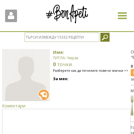
Toggle
navigat
Име:
О
"
ТИТЛА: Чирак
0
точки
0
Разберете как да печелите повече значки >>
За мен:
з
М
Коментари
Г
с