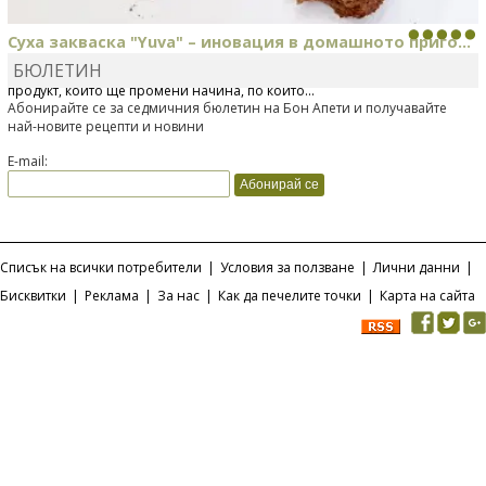
Суха закваска "Yuva" – иновация в домашното приго...
БЮЛЕТИН
Отскоро Лесафр България стартира предлагането на изцяло нов
продукт, който ще промени начина, по който...
Абонирайте се за седмичния бюлетин на Бон Апети и получавайте
най-новите рецепти и новини
E-mail:
Списък на всички потребители
|
Условия за ползване
|
Лични данни
|
Бисквитки
|
Реклама
|
За нас
|
Как да печелите точки
|
Карта на сайта