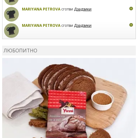
MARIYANA PETROVA
сготви
Дзадзики
MARIYANA PETROVA
сготви
Дзадзики
КАРДАШЕВ
коментира рецептата
Сьомга на фурна
ЛЮБОПИТНО
КАРДАШЕВ
коментира рецептата
Свински ребра с
печени картофи