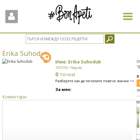
Toggle
navigat
Erika Suhodub
Име: Erika Suhodub
О
"
ТИТЛА: Чирак
0
точки
0
Разберете как да печелите повече значки >>
За мен:
з
Коментари
М