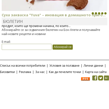
Суха закваска "Yuva" – иновация в домашното приго...
БЮЛЕТИН
Отскоро Лесафр България стартира предлагането на изцяло нов
продукт, който ще промени начина, по който...
Абонирайте се за седмичния бюлетин на Бон Апети и получавайте
най-новите рецепти и новини
E-mail:
Списък на всички потребители
|
Условия за ползване
|
Лични данни
|
Бисквитки
|
Реклама
|
За нас
|
Как да печелите точки
|
Карта на сайта