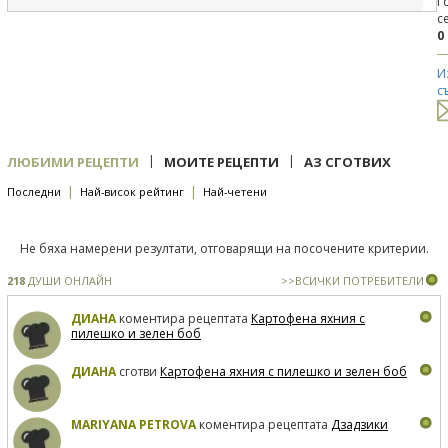
Г
с
0
И
с
|
|
ЛЮБИМИ РЕЦЕПТИ
МОИТЕ РЕЦЕПТИ
АЗ СГОТВИХ
|
|
Последни
Най-висок рейтинг
Най-четени
Не бяха намерени резултати, отговарящи на посочените критерии.
218
ДУШИ ОНЛАЙН
>>ВСИЧКИ ПОТРЕБИТЕЛИ
ДИАНА
коментира рецептата
Картофена яхния с
пилешко и зелен боб
ДИАНА
сготви
Картофена яхния с пилешко и зелен боб
MARIYANA PETROVA
коментира рецептата
Дзадзики