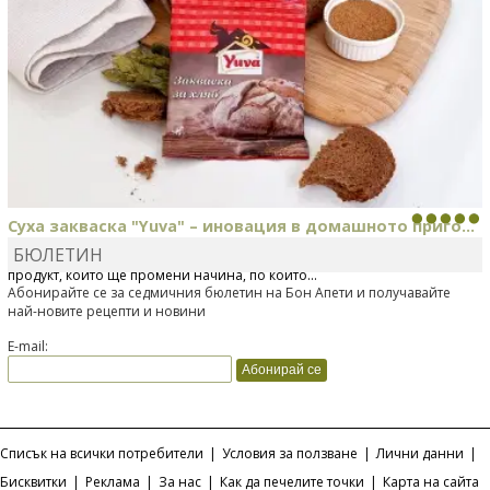
Суха закваска "Yuva" – иновация в домашното приго...
БЮЛЕТИН
Отскоро Лесафр България стартира предлагането на изцяло нов
продукт, който ще промени начина, по който...
Абонирайте се за седмичния бюлетин на Бон Апети и получавайте
най-новите рецепти и новини
E-mail:
Списък на всички потребители
|
Условия за ползване
|
Лични данни
|
Бисквитки
|
Реклама
|
За нас
|
Как да печелите точки
|
Карта на сайта