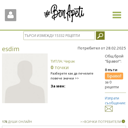
Toggle
navigat
esdim
Потребител от 28.02.2025
Общ брой
ТИТЛА: Чирак
"Браво!":
0
точки
0 пъти
Разберете как да печелите
повече значки >>
за 0
За мен:
рецепти
Изпрати
съобщение:
178
ДУШИ ОНЛАЙН
>>ВСИЧКИ ПОТРЕБИТЕЛИ