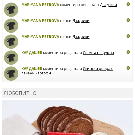
MARIYANA PETROVA
коментира рецептата
Дзадзики
MARIYANA PETROVA
сготви
Дзадзики
MARIYANA PETROVA
сготви
Дзадзики
КАРДАШЕВ
коментира рецептата
Сьомга на фурна
КАРДАШЕВ
коментира рецептата
Свински ребра с
печени картофи
ВЛАДИМИРА
сготви
Пилешко с бяло вино и лимон
ЛЮБОПИТНО
MARINA_VITA
коментира рецептата
Киноа със
зеленчуци