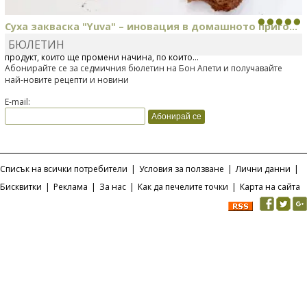
Суха закваска "Yuva" – иновация в домашното приго...
БЮЛЕТИН
Отскоро Лесафр България стартира предлагането на изцяло нов
продукт, който ще промени начина, по който...
Абонирайте се за седмичния бюлетин на Бон Апети и получавайте
най-новите рецепти и новини
E-mail:
Списък на всички потребители
|
Условия за ползване
|
Лични данни
|
Бисквитки
|
Реклама
|
За нас
|
Как да печелите точки
|
Карта на сайта