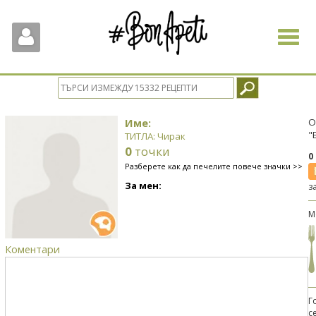
Toggle
navigat
Име:
О
"
ТИТЛА: Чирак
0
точки
0
Разберете как да печелите повече значки >>
За мен:
з
М
Коментари
Г
с