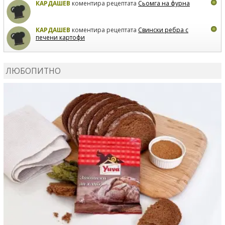
КАРДАШЕВ
коментира рецептата
Сьомга на фурна
КАРДАШЕВ
коментира рецептата
Свински ребра с
печени картофи
ВЛАДИМИРА
сготви
Пилешко с бяло вино и лимон
ЛЮБОПИТНО
MARINA_VITA
коментира рецептата
Киноа със
зеленчуци