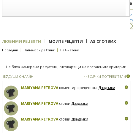
0
И
с
|
|
ЛЮБИМИ РЕЦЕПТИ
МОИТЕ РЕЦЕПТИ
АЗ СГОТВИХ
|
|
Последни
Най-висок рейтинг
Най-четени
Не бяха намерени резултати, отговарящи на посочените критерии.
137
ДУШИ ОНЛАЙН
>>ВСИЧКИ ПОТРЕБИТЕЛИ
MARIYANA PETROVA
коментира рецептата
Дзадзики
MARIYANA PETROVA
сготви
Дзадзики
MARIYANA PETROVA
сготви
Дзадзики