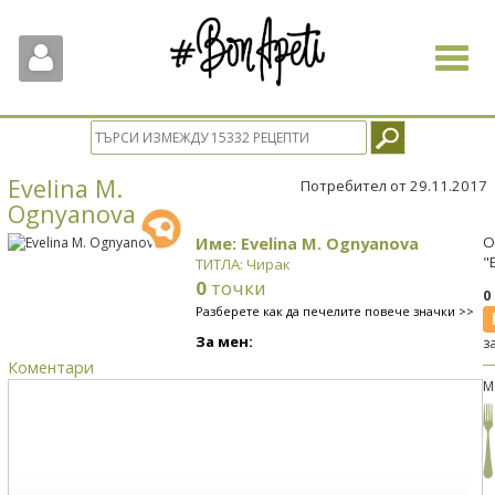
Toggle
navigat
Evelina M.
Потребител от 29.11.2017
Ognyanova
Име: Evelina M. Ognyanova
О
"
ТИТЛА: Чирак
0
точки
0
Разберете как да печелите повече значки >>
За мен:
з
Коментари
М