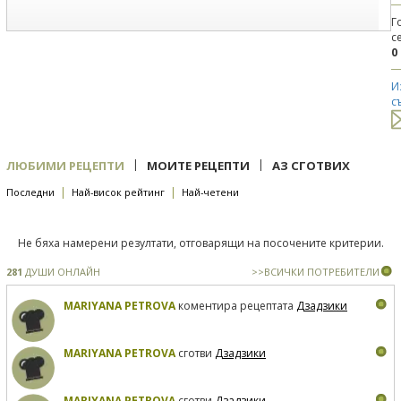
Г
с
0
И
с
|
|
ЛЮБИМИ РЕЦЕПТИ
МОИТЕ РЕЦЕПТИ
АЗ СГОТВИХ
|
|
Последни
Най-висок рейтинг
Най-четени
Не бяха намерени резултати, отговарящи на посочените критерии.
281
ДУШИ ОНЛАЙН
>>ВСИЧКИ ПОТРЕБИТЕЛИ
MARIYANA PETROVA
коментира рецептата
Дзадзики
MARIYANA PETROVA
сготви
Дзадзики
MARIYANA PETROVA
сготви
Дзадзики