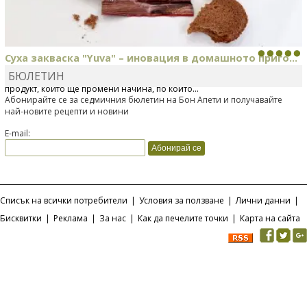
Суха закваска "Yuva" – иновация в домашното приго...
БЮЛЕТИН
Отскоро Лесафр България стартира предлагането на изцяло нов
продукт, който ще промени начина, по който...
Абонирайте се за седмичния бюлетин на Бон Апети и получавайте
най-новите рецепти и новини
E-mail:
Списък на всички потребители
|
Условия за ползване
|
Лични данни
|
Бисквитки
|
Реклама
|
За нас
|
Как да печелите точки
|
Карта на сайта