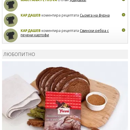
КАРДАШЕВ
коментира рецептата
Сьомга на фурна
КАРДАШЕВ
коментира рецептата
Свински ребра с
печени картофи
ВЛАДИМИРА
сготви
Пилешко с бяло вино и лимон
ЛЮБОПИТНО
MARINA_VITA
коментира рецептата
Киноа със
зеленчуци