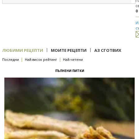
Г
с
0
И
с
|
|
ЛЮБИМИ РЕЦЕПТИ
МОИТЕ РЕЦЕПТИ
АЗ СГОТВИХ
|
|
Последни
Най-висок рейтинг
Най-четени
ПЪЛНЕНИ ПИТКИ