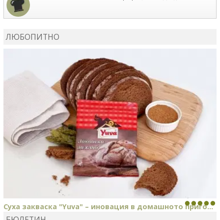
MARIYANA PETROVA
сготви
Дзадзики
ЛЮБОПИТНО
MARIYANA PETROVA
сготви
Дзадзики
Суха закваска "Yuva" – иновация в домашното приго...
БЮЛЕТИН