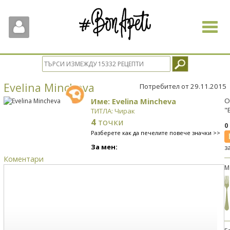
Toggle
navigat
Evelina Mincheva
Потребител от 29.11.2015
Име: Evelina Mincheva
О
"
ТИТЛА: Чирак
4
точки
0
Разберете как да печелите повече значки >>
За мен:
з
Коментари
М