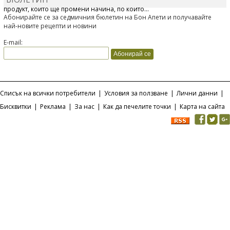
Отскоро Лесафр България стартира предлагането на изцяло нов
продукт, който ще промени начина, по който...
Абонирайте се за седмичния бюлетин на Бон Апети и получавайте
най-новите рецепти и новини
E-mail:
Списък на всички потребители
|
Условия за ползване
|
Лични данни
|
Бисквитки
|
Реклама
|
За нас
|
Как да печелите точки
|
Карта на сайта