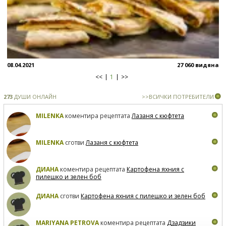
08.04.2021
27 060 видяна
<<
1
>>
273
ДУШИ ОНЛАЙН
>>ВСИЧКИ ПОТРЕБИТЕЛИ
MILENKA
коментира рецептата
Лазаня с кюфтета
MILENKA
сготви
Лазаня с кюфтета
ДИАНА
коментира рецептата
Картофена яхния с
пилешко и зелен боб
ДИАНА
сготви
Картофена яхния с пилешко и зелен боб
MARIYANA PETROVA
коментира рецептата
Дзадзики