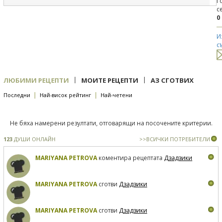
Г
с
0
И
с
|
|
ЛЮБИМИ РЕЦЕПТИ
МОИТЕ РЕЦЕПТИ
АЗ СГОТВИХ
|
|
Последни
Най-висок рейтинг
Най-четени
Не бяха намерени резултати, отговарящи на посочените критерии.
123
ДУШИ ОНЛАЙН
>>ВСИЧКИ ПОТРЕБИТЕЛИ
MARIYANA PETROVA
коментира рецептата
Дзадзики
MARIYANA PETROVA
сготви
Дзадзики
MARIYANA PETROVA
сготви
Дзадзики