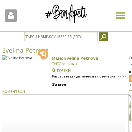
Toggle
navigat
Evelina Petrova
Име: Evelina Petrova
О
"
ТИТЛА: Чирак
0
точки
0
Разберете как да печелите повече значки >>
За мен:
з
Коментари
М