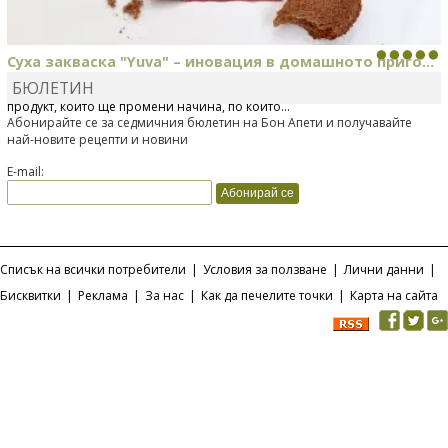
Суха закваска "Yuva" – иновация в домашното приго...
БЮЛЕТИН
Отскоро Лесафр България стартира предлагането на изцяло нов
продукт, който ще промени начина, по който...
Абонирайте се за седмичния бюлетин на Бон Апети и получавайте
най-новите рецепти и новини
E-mail:
Списък на всички потребители
|
Условия за ползване
|
Лични данни
|
Бисквитки
|
Реклама
|
За нас
|
Как да печелите точки
|
Карта на сайта