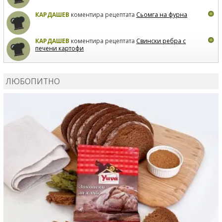
КАРДАШЕВ
коментира рецептата
Сьомга на фурна
КАРДАШЕВ
коментира рецептата
Свински ребра с
печени картофи
ВЛАДИМИРА
сготви
Пилешко с бяло вино и лимон
ЛЮБОПИТНО
MARINA_VITA
коментира рецептата
Киноа със
зеленчуци