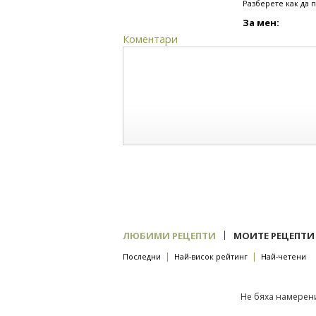
Разберете как да 
За мен:
Коментари
|
ЛЮБИМИ РЕЦЕПТИ
МОИТЕ РЕЦЕПТИ
|
|
Последни
Най-висок рейтинг
Най-четени
Не бяха намерени