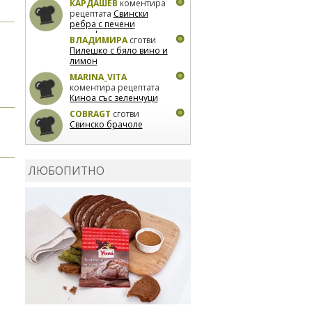
КАРДАШЕВ
коментира
рецептата
Свински
ребра с печени
картофи
ВЛАДИМИРА
сготви
Пилешко с бяло вино и
лимон
MARINA_VITA
коментира рецептата
Киноа със зеленчуци
COBRAGT
сготви
Свинско брачоле
EVTEDI
сготви
Печени
свински ребра
ЛЮБОПИТНО
DANKOLOVA
сготви
Фокача със синьо
сирене, лук и орехи