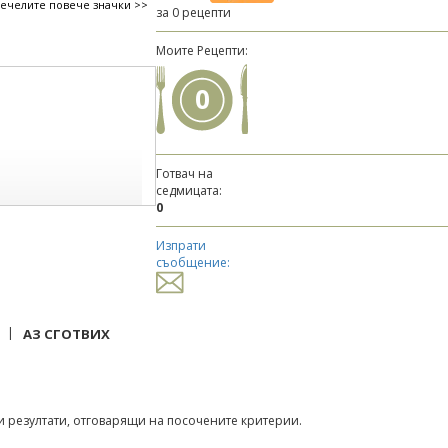
печелите повече значки >>
за 0 рецепти
Моите Рецепти:
0
Готвач на
седмицата:
0
Изпрати
съобщение:
|
АЗ СГОТВИХ
 резултати, отговарящи на посочените критерии.