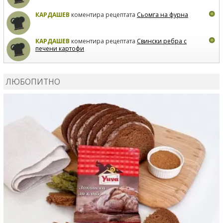
КАРДАШЕВ
коментира рецептата
Сьомга на фурна
КАРДАШЕВ
коментира рецептата
Свински ребра с
печени картофи
ВЛАДИМИРА
сготви
Пилешко с бяло вино и лимон
ЛЮБОПИТНО
MARINA_VITA
коментира рецептата
Киноа със
зеленчуци