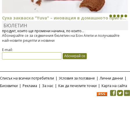
Суха закваска "Yuva" – иновация в домашното приго...
БЮЛЕТИН
Отскоро Лесафр България стартира предлагането на изцяло нов
продукт, който ще промени начина, по който...
Абонирайте се за седмичния бюлетин на Бон Апети и получавайте
най-новите рецепти и новини
E-mail:
Списък на всички потребители
|
Условия за ползване
|
Лични данни
|
Бисквитки
|
Реклама
|
За нас
|
Как да печелите точки
|
Карта на сайта