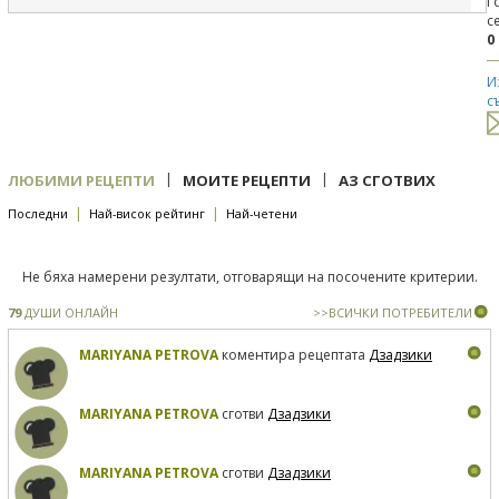
Г
с
0
И
с
|
|
ЛЮБИМИ РЕЦЕПТИ
МОИТЕ РЕЦЕПТИ
АЗ СГОТВИХ
|
|
Последни
Най-висок рейтинг
Най-четени
Не бяха намерени резултати, отговарящи на посочените критерии.
79
ДУШИ ОНЛАЙН
>>ВСИЧКИ ПОТРЕБИТЕЛИ
MARIYANA PETROVA
коментира рецептата
Дзадзики
MARIYANA PETROVA
сготви
Дзадзики
MARIYANA PETROVA
сготви
Дзадзики