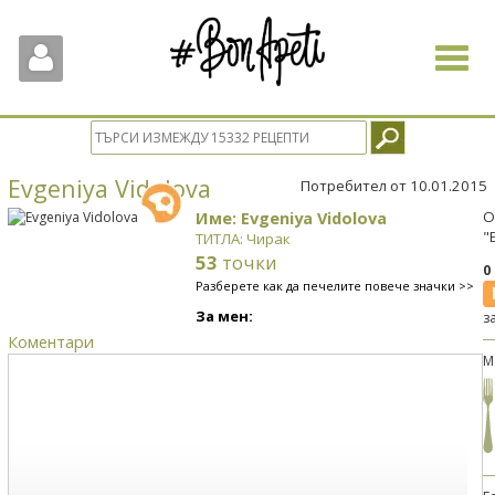
Toggle
navigat
Evgeniya Vidolova
Потребител от 10.01.2015
Име: Evgeniya Vidolova
О
"
ТИТЛА: Чирак
53
точки
0
Разберете как да печелите повече значки >>
За мен:
з
Коментари
М