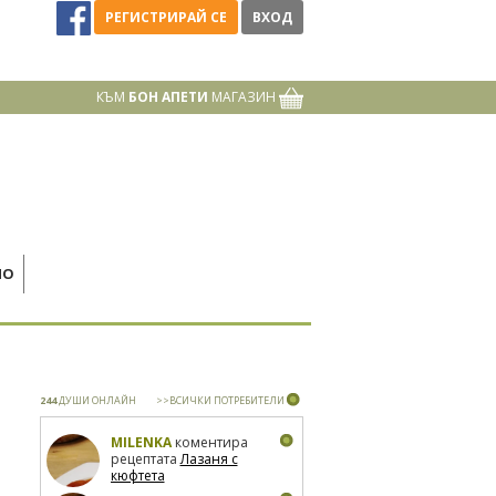
РЕГИСТРИРАЙ СЕ
ВХОД
КЪМ
БОН АПЕТИ
МАГАЗИН
НО
244
ДУШИ ОНЛАЙН
>>ВСИЧКИ ПОТРЕБИТЕЛИ
MILENKA
коментира
рецептата
Лазаня с
кюфтета