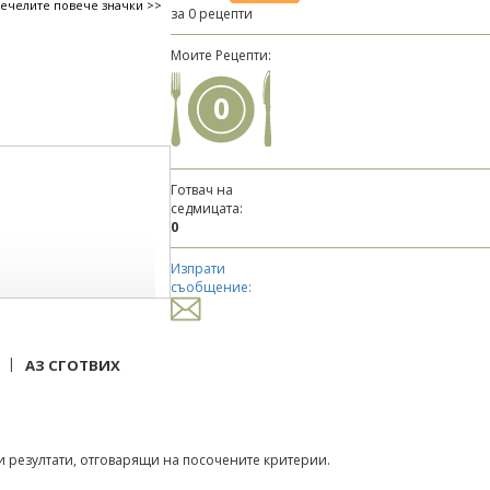
печелите повече значки >>
за 0 рецепти
Моите Рецепти:
0
Готвач на
седмицата:
0
Изпрати
съобщение:
|
АЗ СГОТВИХ
 резултати, отговарящи на посочените критерии.