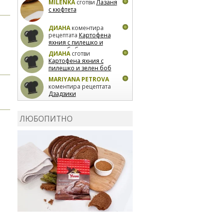
MILENKA
сготви
Лазаня
с кюфтета
ДИАНА
коментира
рецептата
Картофена
яхния с пилешко и
зелен боб
ДИАНА
сготви
Картофена яхния с
пилешко и зелен боб
MARIYANA PETROVA
коментира рецептата
Дзадзики
MARIYANA PETROVA
сготви
Дзадзики
ЛЮБОПИТНО
MARIYANA PETROVA
сготви
Дзадзики