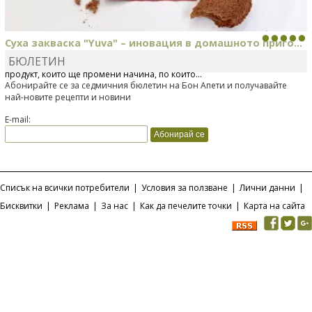
Суха закваска "Yuva" – иновация в домашното приго...
БЮЛЕТИН
Отскоро Лесафр България стартира предлагането на изцяло нов
продукт, който ще промени начина, по който...
Абонирайте се за седмичния бюлетин на Бон Апети и получавайте
най-новите рецепти и новини
E-mail:
Списък на всички потребители
|
Условия за ползване
|
Лични данни
|
Бисквитки
|
Реклама
|
За нас
|
Как да печелите точки
|
Карта на сайта