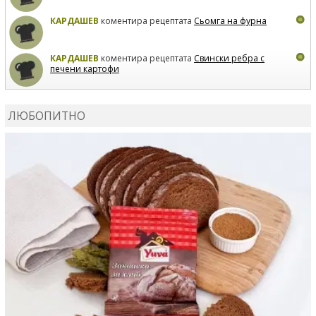
КАРДАШЕВ
коментира рецептата
Сьомга на фурна
КАРДАШЕВ
коментира рецептата
Свински ребра с
печени картофи
ВЛАДИМИРА
сготви
Пилешко с бяло вино и лимон
ЛЮБОПИТНО
MARINA_VITA
коментира рецептата
Киноа със
зеленчуци