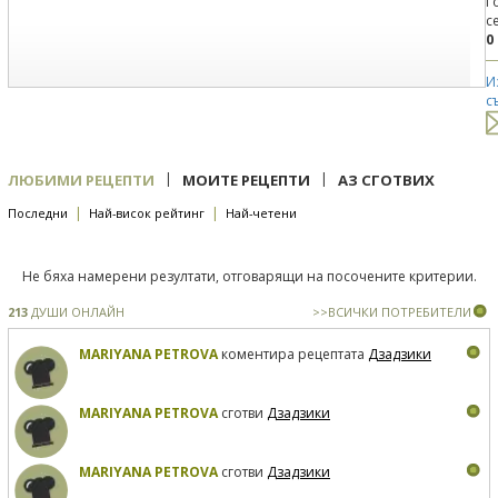
Г
с
0
И
с
|
|
ЛЮБИМИ РЕЦЕПТИ
МОИТЕ РЕЦЕПТИ
АЗ СГОТВИХ
|
|
Последни
Най-висок рейтинг
Най-четени
Не бяха намерени резултати, отговарящи на посочените критерии.
213
ДУШИ ОНЛАЙН
>>ВСИЧКИ ПОТРЕБИТЕЛИ
MARIYANA PETROVA
коментира рецептата
Дзадзики
MARIYANA PETROVA
сготви
Дзадзики
MARIYANA PETROVA
сготви
Дзадзики