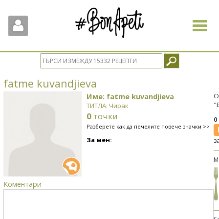
Toggle
navigat
fatme kuvandjieva
Име: fatme kuvandjieva
О
"
ТИТЛА: Чирак
0
точки
0
Разберете как да печелите повече значки >>
За мен:
з
М
Коментари