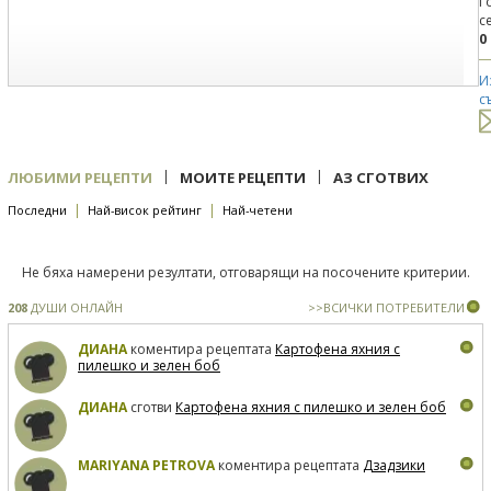
Г
с
0
И
с
|
|
ЛЮБИМИ РЕЦЕПТИ
МОИТЕ РЕЦЕПТИ
АЗ СГОТВИХ
|
|
Последни
Най-висок рейтинг
Най-четени
Не бяха намерени резултати, отговарящи на посочените критерии.
208
ДУШИ ОНЛАЙН
>>ВСИЧКИ ПОТРЕБИТЕЛИ
ДИАНА
коментира рецептата
Картофена яхния с
пилешко и зелен боб
ДИАНА
сготви
Картофена яхния с пилешко и зелен боб
MARIYANA PETROVA
коментира рецептата
Дзадзики