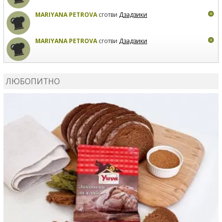
MARIYANA PETROVA
сготви
Дзадзики
MARIYANA PETROVA
сготви
Дзадзики
КАРДАШЕВ
коментира рецептата
Сьомга на фурна
ЛЮБОПИТНО
КАРДАШЕВ
коментира рецептата
Свински ребра с
печени картофи