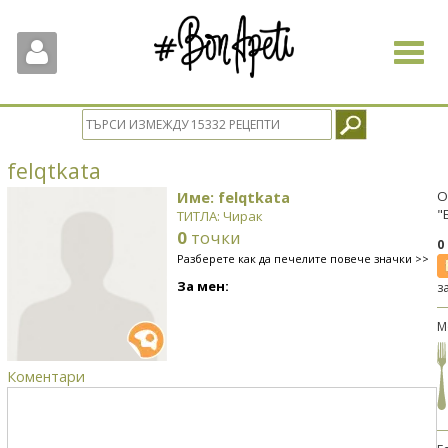
Toggle
navigat
felqtkata
Име: felqtkata
О
"
ТИТЛА: Чирак
0
точки
0
Разберете как да печелите повече значки >>
За мен:
з
М
Коментари