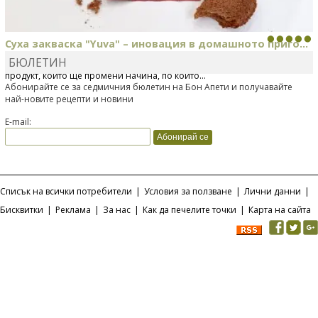
Суха закваска "Yuva" – иновация в домашното приго...
БЮЛЕТИН
Отскоро Лесафр България стартира предлагането на изцяло нов
продукт, който ще промени начина, по който...
Абонирайте се за седмичния бюлетин на Бон Апети и получавайте
най-новите рецепти и новини
E-mail:
Списък на всички потребители
|
Условия за ползване
|
Лични данни
|
Бисквитки
|
Реклама
|
За нас
|
Как да печелите точки
|
Карта на сайта