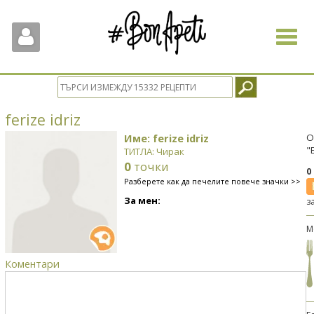
Toggle
navigat
ferize idriz
Име: ferize idriz
О
"
ТИТЛА: Чирак
0
точки
0
Разберете как да печелите повече значки >>
За мен:
з
М
Коментари