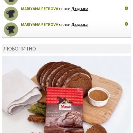
MARIYANA PETROVA
сготви
Дзадзики
MARIYANA PETROVA
сготви
Дзадзики
КАРДАШЕВ
коментира рецептата
Сьомга на фурна
ЛЮБОПИТНО
КАРДАШЕВ
коментира рецептата
Свински ребра с
печени картофи