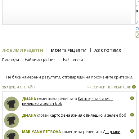
Г
с
0
И
с
|
|
ЛЮБИМИ РЕЦЕПТИ
МОИТЕ РЕЦЕПТИ
АЗ СГОТВИХ
|
|
Последни
Най-висок рейтинг
Най-четени
Не бяха намерени резултати, отговарящи на посочените критерии.
257
ДУШИ ОНЛАЙН
>>ВСИЧКИ ПОТРЕБИТЕЛИ
ДИАНА
коментира рецептата
Картофена яхния с
пилешко и зелен боб
ДИАНА
сготви
Картофена яхния с пилешко и зелен боб
MARIYANA PETROVA
коментира рецептата
Дзадзики