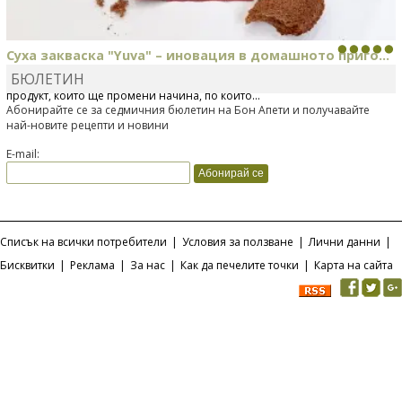
Суха закваска "Yuva" – иновация в домашното приго...
БЮЛЕТИН
Отскоро Лесафр България стартира предлагането на изцяло нов
продукт, който ще промени начина, по който...
Абонирайте се за седмичния бюлетин на Бон Апети и получавайте
най-новите рецепти и новини
E-mail:
Списък на всички потребители
|
Условия за ползване
|
Лични данни
|
Бисквитки
|
Реклама
|
За нас
|
Как да печелите точки
|
Карта на сайта