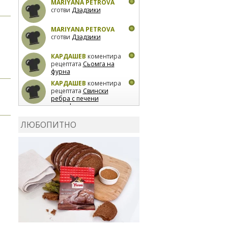
MARIYANA PETROVA
сготви
Дзадзики
MARIYANA PETROVA
сготви
Дзадзики
КАРДАШЕВ
коментира
рецептата
Сьомга на
фурна
КАРДАШЕВ
коментира
рецептата
Свински
ребра с печени
картофи
ВЛАДИМИРА
сготви
Пилешко с бяло вино и
ЛЮБОПИТНО
лимон
MARINA_VITA
коментира рецептата
Киноа със зеленчуци