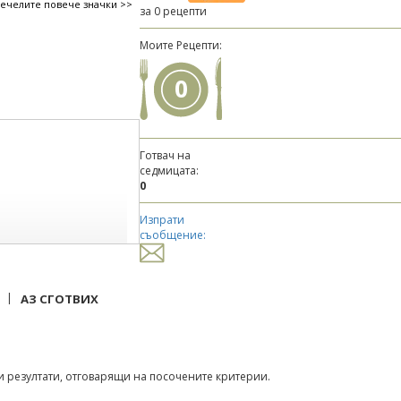
печелите повече значки >>
за 0 рецепти
Моите Рецепти:
0
Готвач на
седмицата:
0
Изпрати
съобщение:
|
АЗ СГОТВИХ
 резултати, отговарящи на посочените критерии.