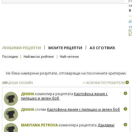
Г
с
0
И
с
|
|
ЛЮБИМИ РЕЦЕПТИ
МОИТЕ РЕЦЕПТИ
АЗ СГОТВИХ
|
|
Последни
Най-висок рейтинг
Най-четени
Не бяха намерени резултати, отговарящи на посочените критерии.
399
ДУШИ ОНЛАЙН
>>ВСИЧКИ ПОТРЕБИТЕЛИ
ДИАНА
коментира рецептата
Картофена яхния с
пилешко и зелен боб
ДИАНА
сготви
Картофена яхния с пилешко и зелен боб
MARIYANA PETROVA
коментира рецептата
Дзадзики