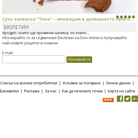
Суха закваска "Yuva" – иновация в домашното приго...
БЮЛЕТИН
Отскоро Лесафр България стартира предлагането на изцяло нов
продукт, който ще промени начина, по който...
Абонирайте се за седмичния бюлетин на Бон Апети и получавайте
най-новите рецепти и новини
E-mail:
Списък на всички потребители
|
Условия за ползване
|
Лични данни
|
Бисквитки
|
Реклама
|
За нас
|
Как да печелите точки
|
Карта на сайта