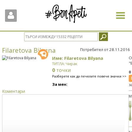
Toggle
navigat
Filaretova Bilyana
Потребител от 28.11.2016
Име: Filaretova Bilyana
О
"
ТИТЛА: Чирак
0
точки
0
Разберете как да печелите повече значки >>
За мен:
з
Коментари
М