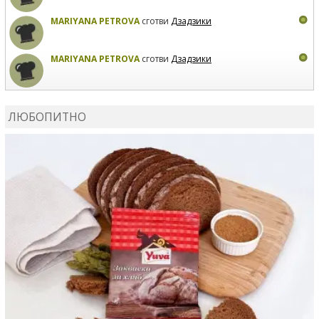
MARIYANA PETROVA
сготви
Дзадзики
MARIYANA PETROVA
сготви
Дзадзики
КАРДАШЕВ
коментира рецептата
Сьомга на фурна
ЛЮБОПИТНО
КАРДАШЕВ
коментира рецептата
Свински ребра с
печени картофи