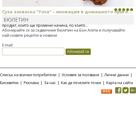
Суха закваска "Yuva" – иновация в домашното приго...
БЮЛЕТИН
Отскоро Лесафр България стартира предлагането на изцяло нов
продукт, който ще промени начина, по който...
Абонирайте се за седмичния бюлетин на Бон Апети и получавайте
най-новите рецепти и новини
E-mail:
Списък на всички потребители
|
Условия за ползване
|
Лични данни
|
Бисквитки
|
Реклама
|
За нас
|
Как да печелите точки
|
Карта на сайта