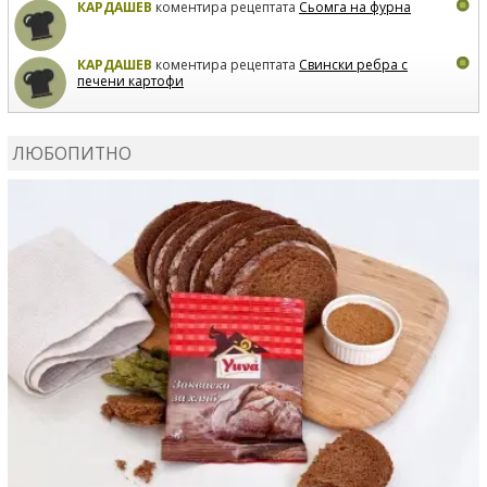
КАРДАШЕВ
коментира рецептата
Сьомга на фурна
КАРДАШЕВ
коментира рецептата
Свински ребра с
печени картофи
ВЛАДИМИРА
сготви
Пилешко с бяло вино и лимон
ЛЮБОПИТНО
MARINA_VITA
коментира рецептата
Киноа със
зеленчуци