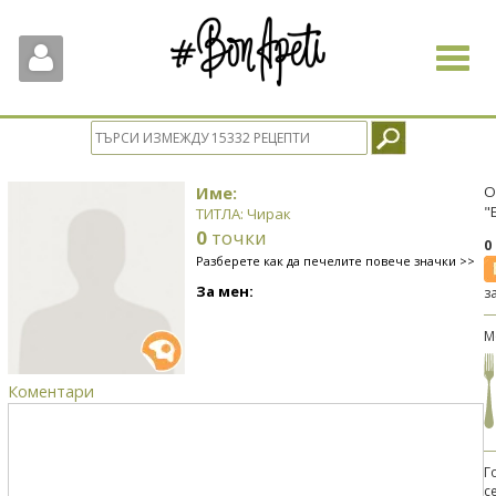
Toggle
navigat
Име:
О
"
ТИТЛА: Чирак
0
точки
0
Разберете как да печелите повече значки >>
За мен:
з
М
Коментари
Г
с