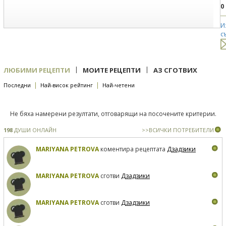
0
И
с
|
|
ЛЮБИМИ РЕЦЕПТИ
МОИТЕ РЕЦЕПТИ
АЗ СГОТВИХ
|
|
Последни
Най-висок рейтинг
Най-четени
Не бяха намерени резултати, отговарящи на посочените критерии.
198
ДУШИ ОНЛАЙН
>>ВСИЧКИ ПОТРЕБИТЕЛИ
MARIYANA PETROVA
коментира рецептата
Дзадзики
MARIYANA PETROVA
сготви
Дзадзики
MARIYANA PETROVA
сготви
Дзадзики