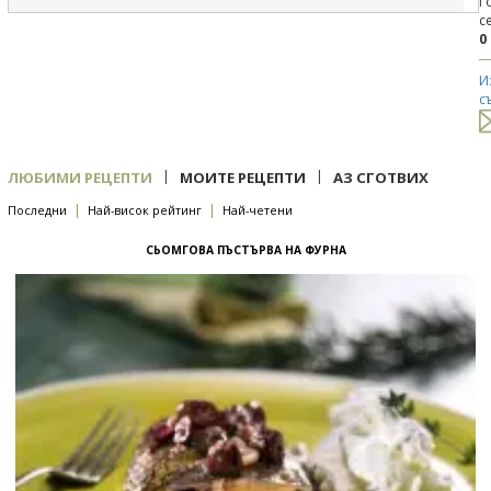
Г
с
0
И
с
|
|
ЛЮБИМИ РЕЦЕПТИ
МОИТЕ РЕЦЕПТИ
АЗ СГОТВИХ
|
|
Последни
Най-висок рейтинг
Най-четени
СЬОМГОВА ПЪСТЪРВА НА ФУРНА