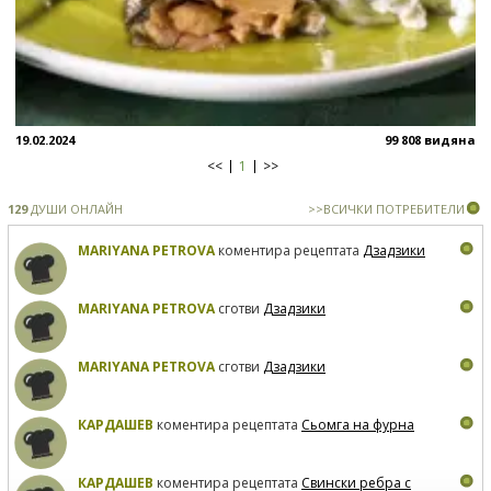
19.02.2024
99 808 видяна
<<
1
>>
129
ДУШИ ОНЛАЙН
>>ВСИЧКИ ПОТРЕБИТЕЛИ
MARIYANA PETROVA
коментира рецептата
Дзадзики
MARIYANA PETROVA
сготви
Дзадзики
MARIYANA PETROVA
сготви
Дзадзики
КАРДАШЕВ
коментира рецептата
Сьомга на фурна
КАРДАШЕВ
коментира рецептата
Свински ребра с