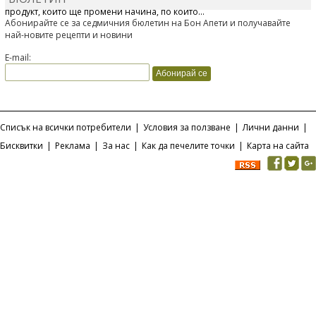
продукт, който ще промени начина, по който...
Абонирайте се за седмичния бюлетин на Бон Апети и получавайте
най-новите рецепти и новини
E-mail:
Списък на всички потребители
|
Условия за ползване
|
Лични данни
|
Бисквитки
|
Реклама
|
За нас
|
Как да печелите точки
|
Карта на сайта