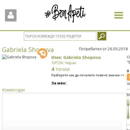
Toggle
navigat
Gabriela Shopova
Потребител от 26.05.2018
Име: Gabriela Shopova
О
"
ТИТЛА: Чирак
4
точки
0
Разберете как да печелите повече значки >>
За мен:
з
Коментари
М