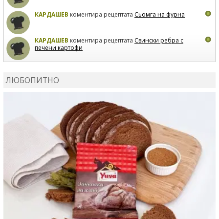
КАРДАШЕВ
коментира рецептата
Сьомга на фурна
КАРДАШЕВ
коментира рецептата
Свински ребра с
печени картофи
ВЛАДИМИРА
сготви
Пилешко с бяло вино и лимон
ЛЮБОПИТНО
MARINA_VITA
коментира рецептата
Киноа със
зеленчуци