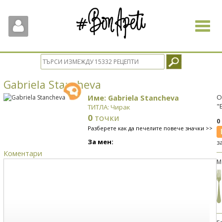
Toggle
navigat
Gabriela Stancheva
Име: Gabriela Stancheva
О
"
ТИТЛА: Чирак
0
точки
0
Разберете как да печелите повече значки >>
За мен:
з
Коментари
М