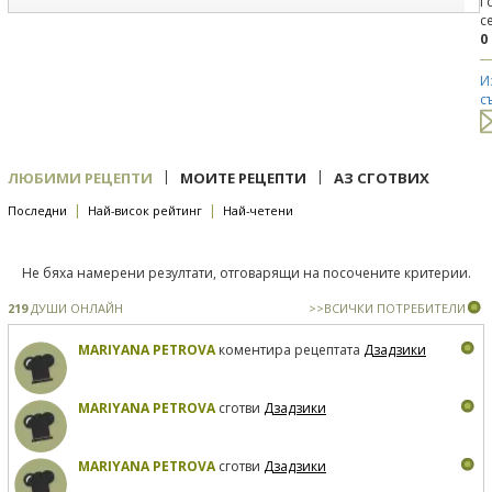
Г
с
0
И
с
|
|
ЛЮБИМИ РЕЦЕПТИ
МОИТЕ РЕЦЕПТИ
АЗ СГОТВИХ
|
|
Последни
Най-висок рейтинг
Най-четени
Не бяха намерени резултати, отговарящи на посочените критерии.
219
ДУШИ ОНЛАЙН
>>ВСИЧКИ ПОТРЕБИТЕЛИ
MARIYANA PETROVA
коментира рецептата
Дзадзики
MARIYANA PETROVA
сготви
Дзадзики
MARIYANA PETROVA
сготви
Дзадзики