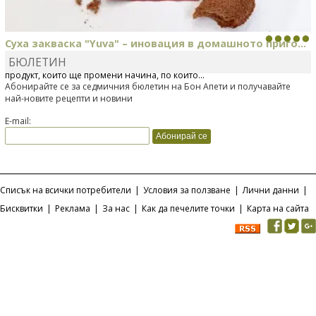
Суха закваска "Yuva" – иновация в домашното приго...
БЮЛЕТИН
Отскоро Лесафр България стартира предлагането на изцяло нов
продукт, който ще промени начина, по който...
Абонирайте се за седмичния бюлетин на Бон Апети и получавайте
най-новите рецепти и новини
E-mail:
Списък на всички потребители
|
Условия за ползване
|
Лични данни
|
Бисквитки
|
Реклама
|
За нас
|
Как да печелите точки
|
Карта на сайта