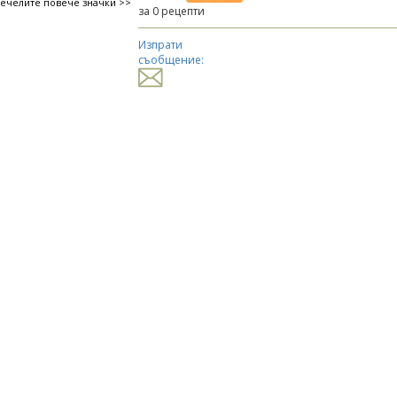
печелите повече значки >>
за 0 рецепти
Изпрати
съобщение: