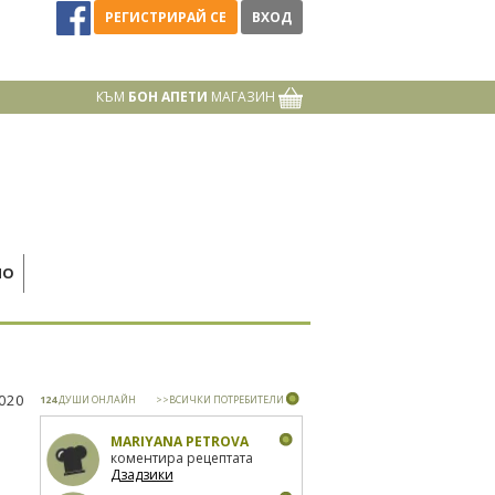
РЕГИСТРИРАЙ СЕ
ВХОД
КЪМ
БОН АПЕТИ
МАГАЗИН
НО
2020
124
ДУШИ ОНЛАЙН
>>ВСИЧКИ ПОТРЕБИТЕЛИ
MARIYANA PETROVA
коментира рецептата
Дзадзики