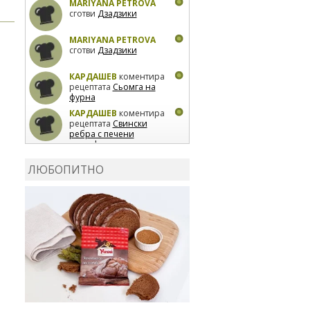
MARIYANA PETROVA
сготви
Дзадзики
MARIYANA PETROVA
сготви
Дзадзики
КАРДАШЕВ
коментира
рецептата
Сьомга на
фурна
КАРДАШЕВ
коментира
рецептата
Свински
ребра с печени
картофи
ВЛАДИМИРА
сготви
Пилешко с бяло вино и
ЛЮБОПИТНО
лимон
MARINA_VITA
коментира рецептата
Киноа със зеленчуци