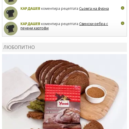
КАРДАШЕВ
коментира рецептата
Сьомга на фурна
КАРДАШЕВ
коментира рецептата
Свински ребра с
печени картофи
ВЛАДИМИРА
сготви
Пилешко с бяло вино и лимон
ЛЮБОПИТНО
MARINA_VITA
коментира рецептата
Киноа със
зеленчуци