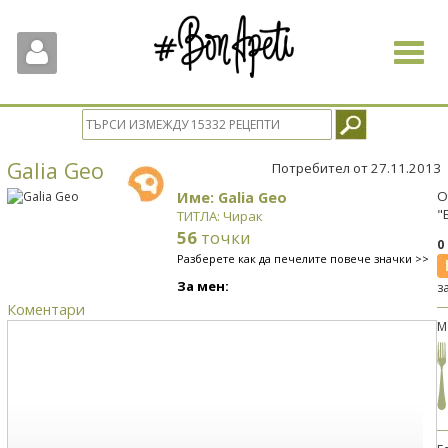
Toggle
navigat
Galia Geo
Потребител от 27.11.2013
Име: Galia Geo
О
"
ТИТЛА: Чирак
56
точки
0
Разберете как да печелите повече значки >>
За мен:
з
Коментари
М