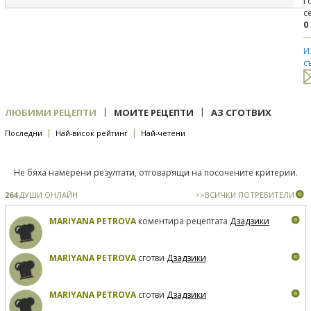
Г
с
0
И
с
|
|
ЛЮБИМИ РЕЦЕПТИ
МОИТЕ РЕЦЕПТИ
АЗ СГОТВИХ
|
|
Последни
Най-висок рейтинг
Най-четени
Не бяха намерени резултати, отговарящи на посочените критерии.
264
ДУШИ ОНЛАЙН
>>ВСИЧКИ ПОТРЕБИТЕЛИ
MARIYANA PETROVA
коментира рецептата
Дзадзики
MARIYANA PETROVA
сготви
Дзадзики
MARIYANA PETROVA
сготви
Дзадзики