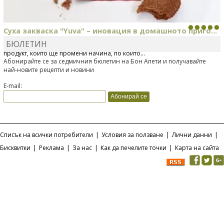
Суха закваска "Yuva" – иновация в домашното приго...
БЮЛЕТИН
Отскоро Лесафр България стартира предлагането на изцяло нов
продукт, който ще промени начина, по който...
Абонирайте се за седмичния бюлетин на Бон Апети и получавайте
най-новите рецепти и новини
E-mail:
Списък на всички потребители
|
Условия за ползване
|
Лични данни
|
Бисквитки
|
Реклама
|
За нас
|
Как да печелите точки
|
Карта на сайта