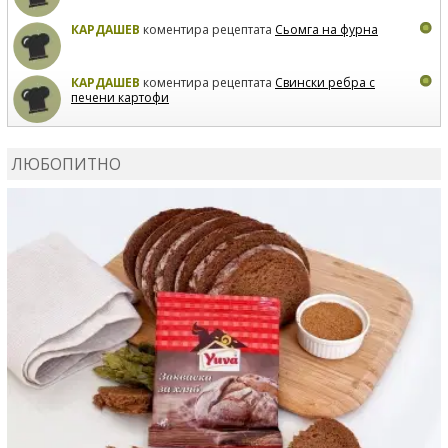
КАРДАШЕВ
коментира рецептата
Сьомга на фурна
КАРДАШЕВ
коментира рецептата
Свински ребра с
печени картофи
ВЛАДИМИРА
сготви
Пилешко с бяло вино и лимон
ЛЮБОПИТНО
MARINA_VITA
коментира рецептата
Киноа със
зеленчуци