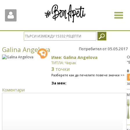
Toggle
navigat
Galina Angelova
Потребител от 05.05.2017
Име: Galina Angelova
О
"
ТИТЛА: Чирак
3
точки
0
Разберете как да печелите повече значки >>
За мен:
з
Коментари
М