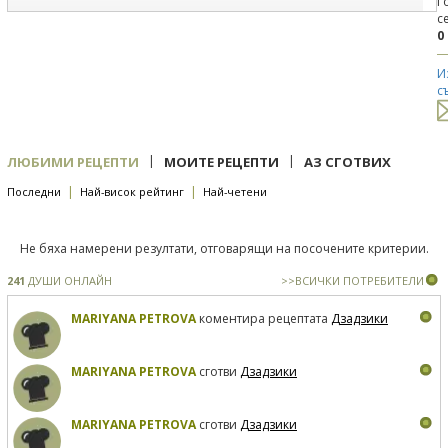
Г
с
0
И
с
|
|
ЛЮБИМИ РЕЦЕПТИ
МОИТЕ РЕЦЕПТИ
АЗ СГОТВИХ
|
|
Последни
Най-висок рейтинг
Най-четени
Не бяха намерени резултати, отговарящи на посочените критерии.
241
ДУШИ ОНЛАЙН
>>ВСИЧКИ ПОТРЕБИТЕЛИ
MARIYANA PETROVA
коментира рецептата
Дзадзики
MARIYANA PETROVA
сготви
Дзадзики
MARIYANA PETROVA
сготви
Дзадзики