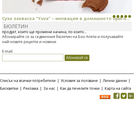
Суха закваска "Yuva" – иновация в домашното приго...
БЮЛЕТИН
Отскоро Лесафр България стартира предлагането на изцяло нов
продукт, който ще промени начина, по който...
Абонирайте се за седмичния бюлетин на Бон Апети и получавайте
най-новите рецепти и новини
E-mail:
Списък на всички потребители
|
Условия за ползване
|
Лични данни
|
Бисквитки
|
Реклама
|
За нас
|
Как да печелите точки
|
Карта на сайта