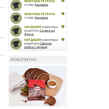
MARIYANA PETROVA
сготви
Дзадзики
MARIYANA PETROVA
сготви
Дзадзики
КАРДАШЕВ
коментира
рецептата
Сьомга на
фурна
КАРДАШЕВ
коментира
рецептата
Свински
ребра с печени
картофи
ВЛАДИМИРА
сготви
Пилешко с бяло вино и
ЛЮБОПИТНО
лимон
MARINA_VITA
коментира рецептата
Киноа със зеленчуци