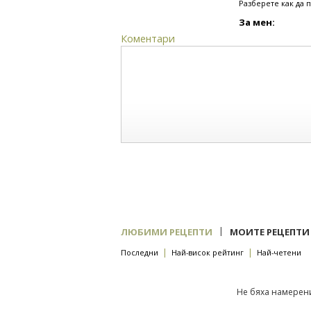
Разберете как да 
За мен:
Коментари
|
ЛЮБИМИ РЕЦЕПТИ
МОИТЕ РЕЦЕПТИ
|
|
Последни
Най-висок рейтинг
Най-четени
Не бяха намерени