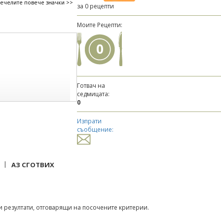
печелите повече значки >>
за 0 рецепти
Моите Рецепти:
0
Готвач на
седмицата:
0
Изпрати
съобщение:
|
АЗ СГОТВИХ
 резултати, отговарящи на посочените критерии.