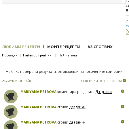
Г
с
0
И
с
|
|
ЛЮБИМИ РЕЦЕПТИ
МОИТЕ РЕЦЕПТИ
АЗ СГОТВИХ
|
|
Последни
Най-висок рейтинг
Най-четени
Не бяха намерени резултати, отговарящи на посочените критерии.
257
ДУШИ ОНЛАЙН
>>ВСИЧКИ ПОТРЕБИТЕЛИ
MARIYANA PETROVA
коментира рецептата
Дзадзики
MARIYANA PETROVA
сготви
Дзадзики
MARIYANA PETROVA
сготви
Дзадзики