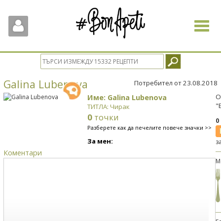
Toggle
navigat
Galina Lubenova
Потребител от 23.08.2018
Име: Galina Lubenova
О
"
ТИТЛА: Чирак
0
точки
0
Разберете как да печелите повече значки >>
За мен:
з
Коментари
М