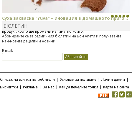
Суха закваска "Yuva" – иновация в домашното приго...
БЮЛЕТИН
Отскоро Лесафр България стартира предлагането на изцяло нов
продукт, който ще промени начина, по който...
Абонирайте се за седмичния бюлетин на Бон Апети и получавайте
най-новите рецепти и новини
E-mail:
Списък на всички потребители
|
Условия за ползване
|
Лични данни
|
Бисквитки
|
Реклама
|
За нас
|
Как да печелите точки
|
Карта на сайта