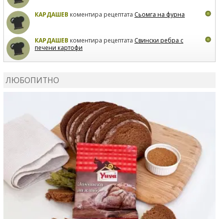
КАРДАШЕВ
коментира рецептата
Сьомга на фурна
КАРДАШЕВ
коментира рецептата
Свински ребра с
печени картофи
ВЛАДИМИРА
сготви
Пилешко с бяло вино и лимон
ЛЮБОПИТНО
MARINA_VITA
коментира рецептата
Киноа със
зеленчуци