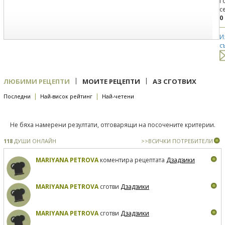
Г
с
0
И
с
|
|
ЛЮБИМИ РЕЦЕПТИ
МОИТЕ РЕЦЕПТИ
АЗ СГОТВИХ
|
|
Последни
Най-висок рейтинг
Най-четени
Не бяха намерени резултати, отговарящи на посочените критерии.
118
ДУШИ ОНЛАЙН
>>ВСИЧКИ ПОТРЕБИТЕЛИ
MARIYANA PETROVA
коментира рецептата
Дзадзики
MARIYANA PETROVA
сготви
Дзадзики
MARIYANA PETROVA
сготви
Дзадзики