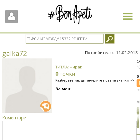
Toggle
navigat
galka72
Потребител от 11.02.2018
О
ТИТЛА: Чирак
"
0
точки
0
Разберете как да печелите повече значки >>
За мен:
з
М
Коментари