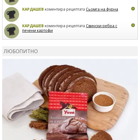
КАРДАШЕВ
коментира рецептата
Сьомга на фурна
КАРДАШЕВ
коментира рецептата
Свински ребра с
печени картофи
ВЛАДИМИРА
сготви
Пилешко с бяло вино и лимон
ЛЮБОПИТНО
MARINA_VITA
коментира рецептата
Киноа със
зеленчуци