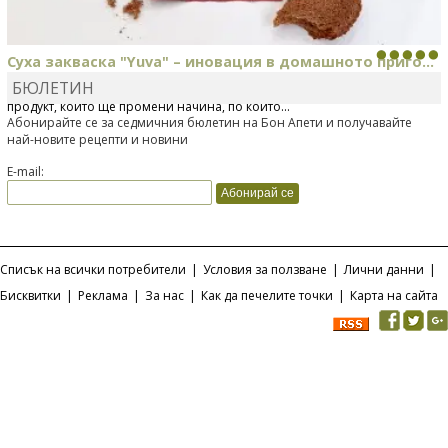
Суха закваска "Yuva" – иновация в домашното приго...
БЮЛЕТИН
Отскоро Лесафр България стартира предлагането на изцяло нов
продукт, който ще промени начина, по който...
Абонирайте се за седмичния бюлетин на Бон Апети и получавайте
най-новите рецепти и новини
E-mail:
Списък на всички потребители
|
Условия за ползване
|
Лични данни
|
Бисквитки
|
Реклама
|
За нас
|
Как да печелите точки
|
Карта на сайта